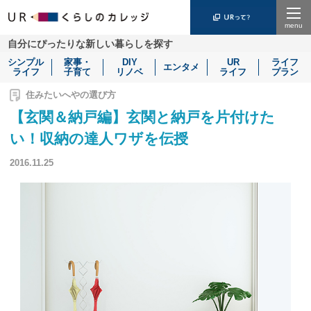
Menu
自分にぴったりな新しい暮らしを探す
シンプル
家事・
DIY
UR
ライフ
エンタメ
ライフ
子育て
リノベ
ライフ
プラン
住みたいへやの選び方
【玄関＆納戸編】玄関と納戸を片付けた
い！収納の達人ワザを伝授
2016.11.25