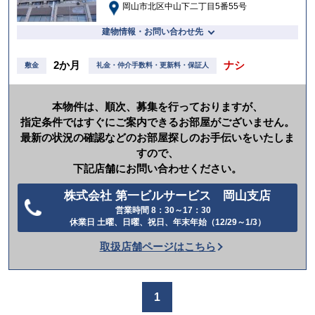
岡山市北区中山下二丁目5番55号
建物情報・お問い合わせ先
2か月
ナシ
敷金
礼金・仲介手数料・更新料・保証人
本物件は、順次、募集を行っておりますが、
指定条件ではすぐにご案内できるお部屋がございません。
最新の状況の確認などのお部屋探しのお手伝いをいたしま
すので、
下記店舗にお問い合わせください。
株式会社 第一ビルサービス 岡山支店
営業時間 8：30～17：30
電
休業日 土曜、日曜、祝日、年末年始（12/29～1/3）
話
取扱店舗ページはこちら
を
か
け
1
る