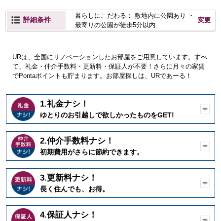
暮らしにこだわる： 敷地内に公園あり ・
詳細条件
変更
最寄りの公園が徒歩5分以内
URは、全国にリノベーションしたお部屋をご用意しています。すべ
て、礼金・仲介手数料・更新料・保証人が不要！さらに月々の家賃
でPontaポイントも貯まります。お部屋探しは、URであーる！
1.礼金ナシ！
開
ゆとりのお引越しで欲しかったものをGET!
く
2.仲介手数料ナシ！
開
初期費用がさらに節約できます。
く
3.更新料ナシ！
開
長く住んでも、お得。
く
4.保証人ナシ！