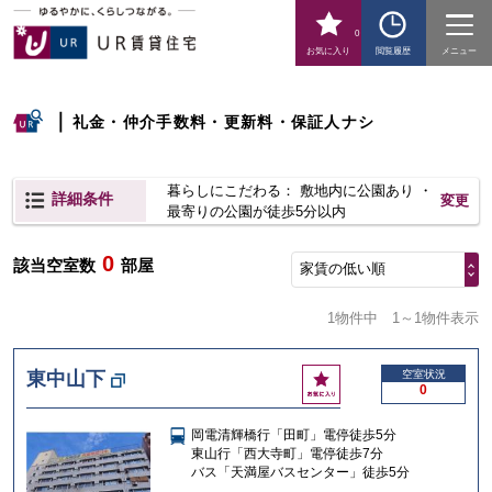
0
お気に入り
閲覧履歴
メニュー
｜
礼金・仲介手数料・更新料・保証人ナシ
暮らしにこだわる： 敷地内に公園あり ・
詳細条件
変更
最寄りの公園が徒歩5分以内
0
該当空室数
部屋
家賃の低い順
1物件中
1～1物件表示
お
東中山下
空室状況
0
気
に
岡電清輝橋行「田町」電停徒歩5分
入
東山行「西大寺町」電停徒歩7分
り
バス「天満屋バスセンター」徒歩5分