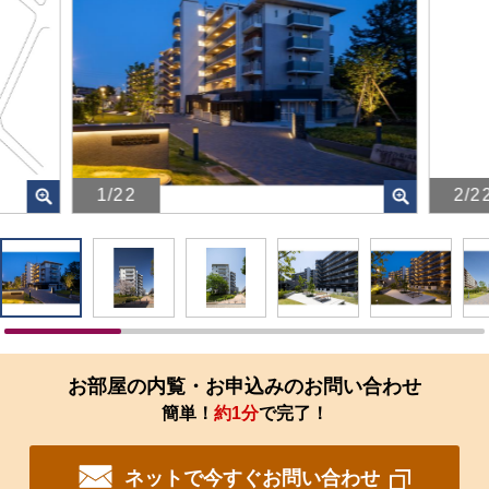
1/22
2/2
画
画
像
像
を
を
ク
ク
リ
リ
ッ
ッ
ク
ク
す
す
お部屋の内覧・お申込みのお問い合わせ
る
る
簡単！
約1分
で完了！
と、
と、
拡
拡
大
大
ネットで今すぐお問い合わせ
さ
さ