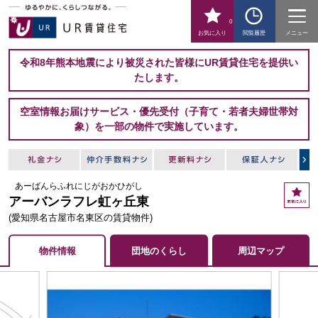
0
お気に入り
閲覧履歴
メニュー
令和8年熊本地震により被災された皆様にUR賃貸住宅を提供い
たします。
空室情報お届けサービス・優先受付（子育て・若者夫婦世帯対
象）を一部の物件で実施しています。
あーばんらふれにじがおかひがし
お
アーバンラフレ虹ヶ丘東
気
に
(愛知県名古屋市名東区の賃貸物件)
入
り
物件情報
団地のくらし
周辺マップ