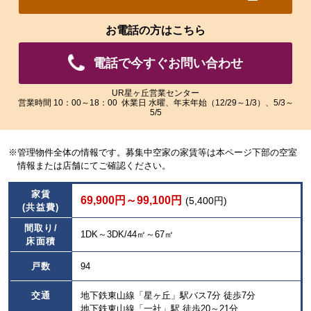
れ
れ
た
た
お電話の方はこちら
画
画
像
像
電話で今すぐお問い合わせ
を
を
ご
ご
覧
覧
UR星ヶ丘営業センター
営業時間 10：00～18：00 休業日 水曜、年末年始（12/29～1/3）、5/3～
い
い
5/5
た
た
だ
だ
け
け
※管理物件全体の情報です。募集中空家の家賃等は本ページ下部の空室
ま
ま
情報または店舗にてご確認ください。
す。
す。
家賃
69,900円～99,100円
(5,400円)
(共益費)
間取り/
1DK～3DK/44㎡～67㎡
床面積
戸数
94
交通
地下鉄東山線「星ヶ丘」駅バス7分 徒歩7分
地下鉄東山線「一社」駅 徒歩20～21分