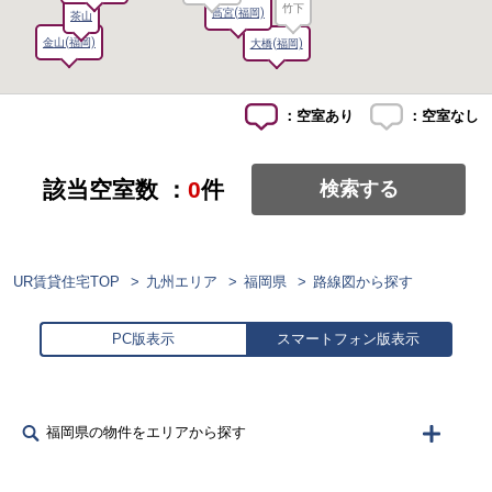
竹下
高宮(福岡)
茶山
金山(福岡)
大橋(福岡)
：空室あり
：空室なし
該当空室数 ：
0
件
検索する
UR賃貸住宅TOP
九州エリア
福岡県
路線図から探す
PC版表示
スマートフォン版表示
福岡県の物件をエリアから探す