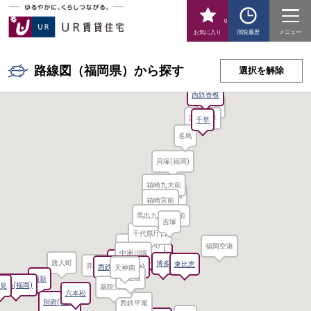
0
お気に入り
閲覧履歴
メニュー
路線図（福岡県）から探す
選択を解除
西鉄香椎
香椎
香椎宮前
西鉄千早
千早
名島
貝塚(福岡)
箱崎九大前
箱崎
箱崎宮前
馬出九大病院前
吉塚
千代県庁口
呉服町(福岡)
福岡空港
中洲川端
祇園(福岡)
天神
唐人町
博多
東比恵
赤坂(福岡)
西鉄福岡(天神)
天神南
渡辺通
西新
薬院
藤崎(福岡)
室見
薬院大通
六本松
別府(福岡)
西鉄平尾