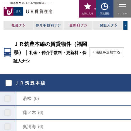
0
お気に入り
閲覧履歴
メニュー
ＪＲ筑豊本線の賃貸物件（福岡
県）｜
礼金・仲介手数料・更新料・保
沿線を追加する
証人ナシ
駅
を
ＪＲ筑豊本線
指
定
し
若松
0
て
く
だ
藤ノ木
0
さ
い
奥洞海
0