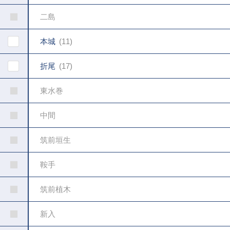
二島
本城
11
折尾
17
東水巻
中間
筑前垣生
鞍手
筑前植木
新入