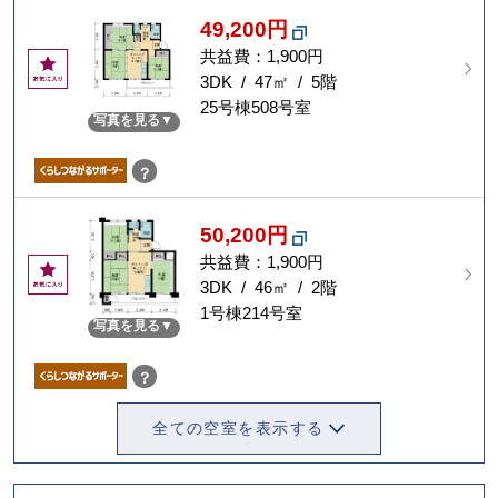
49,200円
共益費：1,900円
お
気
3DK / 47㎡ / 5階
に
25号棟508号室
写真を見る
入
り
？
50,200円
共益費：1,900円
お
気
3DK / 46㎡ / 2階
に
1号棟214号室
写真を見る
入
り
？
全ての空室を表示する