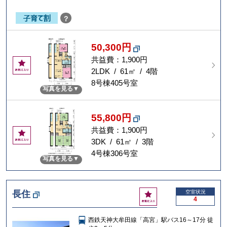
？
50,300円
共益費：1,900円
お
気
2LDK / 61㎡ / 4階
に
8号棟405号室
写真を見る
入
り
55,800円
共益費：1,900円
お
気
3DK / 61㎡ / 3階
に
4号棟306号室
写真を見る
入
り
お
長住
空室状況
4
気
に
西鉄天神大牟田線「高宮」駅バス16～17分 徒
入