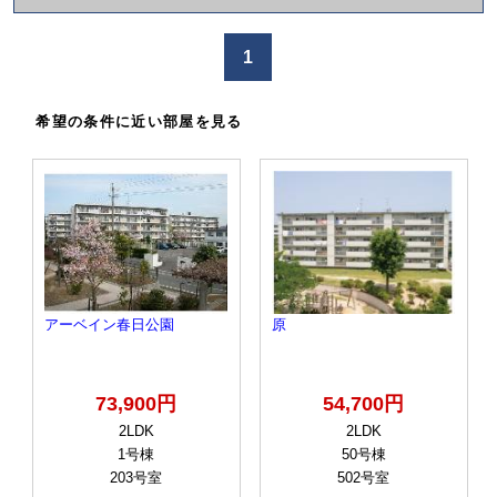
か
け
1
る
希望の条件に近い部屋を見る
アーベイン春日公園
原
73,900円
54,700円
2LDK
2LDK
1号棟
50号棟
203号室
502号室