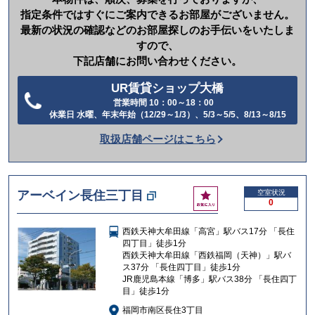
指定条件ではすぐにご案内できるお部屋がございません。
最新の状況の確認などのお部屋探しのお手伝いをいたしま
すので、
下記店舗にお問い合わせください。
UR賃貸ショップ大橋
営業時間 10：00～18：00
電
休業日 水曜、年末年始（12/29～1/3）、5/3～5/5、8/13～8/15
話
取扱店舗ページはこちら
を
か
け
お
アーベイン長住三丁目
空室状況
る
0
気
に
西鉄天神大牟田線「高宮」駅バス17分 「長住
入
四丁目」徒歩1分
り
西鉄天神大牟田線「西鉄福岡（天神）」駅バ
ス37分 「長住四丁目」徒歩1分
JR鹿児島本線「博多」駅バス38分 「長住四丁
目」徒歩1分
福岡市南区長住3丁目