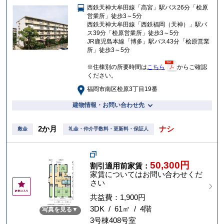
西鉄天神大牟田線「高宮」駅バス26分「桧原
入
営業所」徒歩3～5分
り
西鉄天神大牟田線「西鉄福岡（天神）」駅バ
ス39分「桧原営業所」徒歩3～5分
JR鹿児島本線「博多」駅バス43分「桧原営業
所」徒歩3～5分
※住棟別の所要時間は
こちら
からご確認
ください。
福岡市南区桧原3丁目19番
建物情報・お問い合わせ先
2か月
ナシ
敷金
礼金・仲介手数料・更新料・保証人
50,300円
割引適用前家賃：
家賃についてはお問い合わせくだ
さい
お
気
共益費：1,900円
に
3DK / 61㎡ / 4階
写真を見る
入
3号棟408号室
り