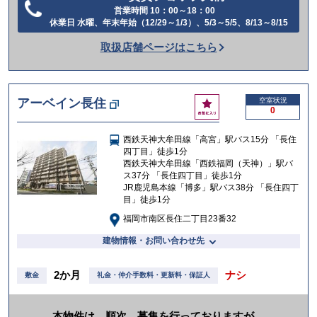
営業時間 10：00～18：00
電
休業日 水曜、年末年始（12/29～1/3）、5/3～5/5、8/13～8/15
話
取扱店舗ページはこちら
を
か
け
お
アーベイン長住
空室状況
る
0
気
に
西鉄天神大牟田線「高宮」駅バス15分 「長住
入
四丁目」徒歩1分
り
西鉄天神大牟田線「西鉄福岡（天神）」駅バ
ス37分 「長住四丁目」徒歩1分
JR鹿児島本線「博多」駅バス38分 「長住四丁
目」徒歩1分
福岡市南区長住二丁目23番32
建物情報・お問い合わせ先
2か月
ナシ
敷金
礼金・仲介手数料・更新料・保証人
本物件は、順次、募集を行っておりますが、