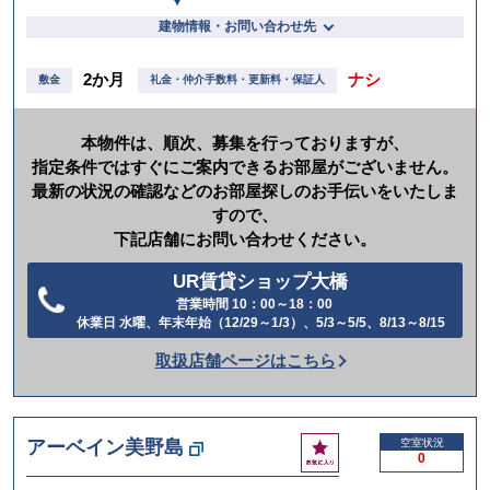
建物情報・お問い合わせ先
2か月
ナシ
敷金
礼金・仲介手数料・更新料・保証人
本物件は、順次、募集を行っておりますが、
指定条件ではすぐにご案内できるお部屋がございません。
最新の状況の確認などのお部屋探しのお手伝いをいたしま
すので、
下記店舗にお問い合わせください。
UR賃貸ショップ大橋
営業時間 10：00～18：00
電
休業日 水曜、年末年始（12/29～1/3）、5/3～5/5、8/13～8/15
話
取扱店舗ページはこちら
を
か
け
お
アーベイン美野島
空室状況
る
0
気
に