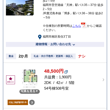
歩2～5分
り
福岡市営空港線「天神」駅バス35～37分 徒歩
2～5分
JR鹿児島本線「博多」駅バス36～38分 徒歩2
～5分
※住棟別の所要時間は
こちら
からご確認
ください。
福岡市南区長住3丁目
建物情報・お問い合わせ先
2か月
ナシ
敷金
礼金・仲介手数料・更新料・保証人
48,500円
共益費：1,900円
お
気
2DK / 42㎡ / 5階
に
54号棟508号室
写真を見る
入
り
？