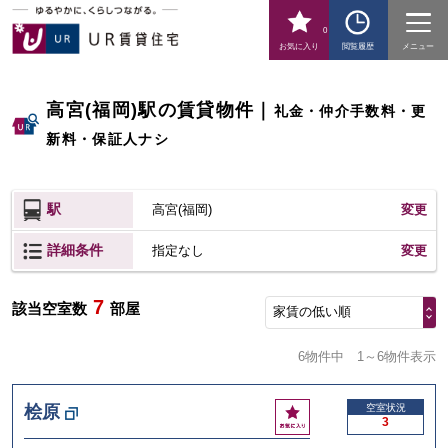
0
お気に入り
閲覧履歴
メニュー
高宮(福岡)駅の賃貸物件
｜
礼金・仲介手数料・更
新料・保証人ナシ
駅
高宮(福岡)
変更
詳細条件
変更
指定なし
7
該当空室数
部屋
家賃の低い順
6物件中
1～6物件表示
お
桧原
空室状況
3
気
に