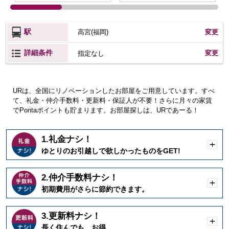
駅
高宮(福岡)
変更
詳細条件
変更
指定なし
URは、全国にリノベーションしたお部屋をご用意しています。すべ
て、礼金・仲介手数料・更新料・保証人が不要！さらに月々の家賃
でPontaポイントも貯まります。お部屋探しは、URであーる！
1.礼金ナシ！
開
ゆとりのお引越しで欲しかったものをGET!
く
2.仲介手数料ナシ！
開
初期費用がさらに節約できます。
く
3.更新料ナシ！
開
長く住んでも、お得。