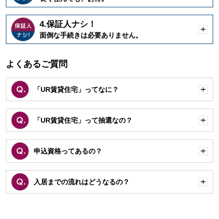
く
4.保証人ナシ！
開
面倒な手続きは必要ありません。
く
よくあるご質問
「UR賃貸住宅」ってなに？
開
く
「UR賃貸住宅」って抽選なの？
開
く
申込資格ってあるの？
開
く
入居までの流れはどうなるの？
開
く