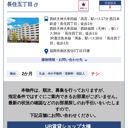
お
長住五丁目
空室状況
0
気
に
西鉄天神大牟田線「高宮」駅バス17分 西日本
入
鉄道「長住四丁目」徒歩1分
り
西鉄天神大牟田線「西鉄福岡（天神）」駅バ
ス38分 「長住四丁目」徒歩1分
JR鹿児島本線「博多」駅バス38分 「長住四丁
目」徒歩1分
福岡市南区長住5丁目15番
建物情報・お問い合わせ先
2か月
ナシ
敷金
礼金・仲介手数料・更新料・保証人
本物件は、順次、募集を行っておりますが、
指定条件ではすぐにご案内できるお部屋がございません。
最新の状況の確認などのお部屋探しのお手伝いをいたしま
すので、
下記店舗にお問い合わせください。
UR賃貸ショップ大橋