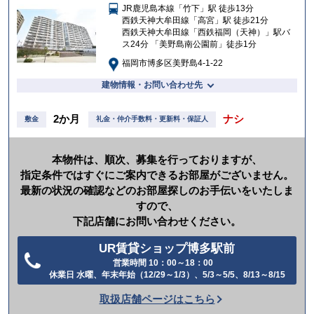
JR鹿児島本線「竹下」駅 徒歩13分
入
西鉄天神大牟田線「高宮」駅 徒歩21分
り
西鉄天神大牟田線「西鉄福岡（天神）」駅バ
ス24分 「美野島南公園前」徒歩1分
福岡市博多区美野島4-1-22
建物情報・お問い合わせ先
2か月
ナシ
敷金
礼金・仲介手数料・更新料・保証人
本物件は、順次、募集を行っておりますが、
指定条件ではすぐにご案内できるお部屋がございません。
最新の状況の確認などのお部屋探しのお手伝いをいたしま
すので、
下記店舗にお問い合わせください。
UR賃貸ショップ博多駅前
営業時間 10：00～18：00
電
休業日 水曜、年末年始（12/29～1/3）、5/3～5/5、8/13～8/15
話
取扱店舗ページはこちら
を