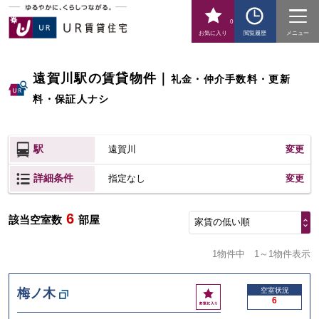
0
お気に入り
閲覧履歴
メニュー
遠賀川駅の賃貸物件
｜
礼金・仲介手数料・更新
料・保証人ナシ
駅
遠賀川
変更
詳細条件
変更
指定なし
6
該当空室数
部屋
家賃の低い順
1物件中
1～1物件表示
お
梅ノ木
空室状況
6
気
に