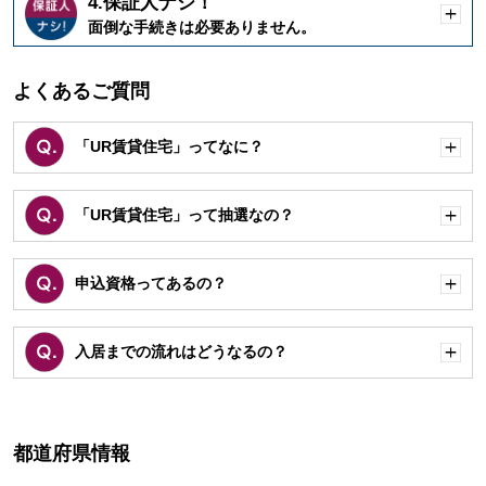
4.保証人ナシ！
開
面倒な手続きは必要ありません。
く
よくあるご質問
「UR賃貸住宅」ってなに？
開
く
「UR賃貸住宅」って抽選なの？
開
く
申込資格ってあるの？
開
く
入居までの流れはどうなるの？
開
く
都道府県情報