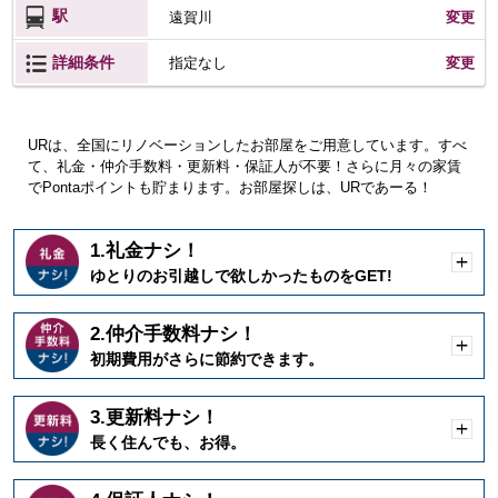
駅
遠賀川
変更
詳細条件
変更
指定なし
URは、全国にリノベーションしたお部屋をご用意しています。すべ
て、礼金・仲介手数料・更新料・保証人が不要！さらに月々の家賃
でPontaポイントも貯まります。お部屋探しは、URであーる！
1.礼金ナシ！
開
ゆとりのお引越しで欲しかったものをGET!
く
2.仲介手数料ナシ！
開
初期費用がさらに節約できます。
く
3.更新料ナシ！
開
長く住んでも、お得。
く