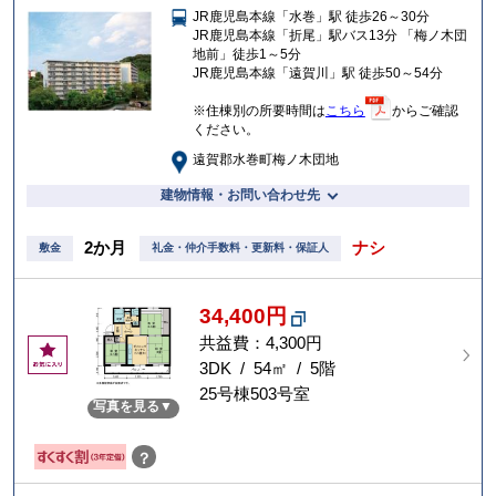
JR鹿児島本線「水巻」駅 徒歩26～30分
入
JR鹿児島本線「折尾」駅バス13分 「梅ノ木団
り
地前」徒歩1～5分
JR鹿児島本線「遠賀川」駅 徒歩50～54分
※住棟別の所要時間は
こちら
からご確認
ください。
遠賀郡水巻町梅ノ木団地
建物情報・お問い合わせ先
2か月
ナシ
敷金
礼金・仲介手数料・更新料・保証人
34,400円
共益費：4,300円
お
気
3DK / 54㎡ / 5階
に
25号棟503号室
写真を見る
入
り
？