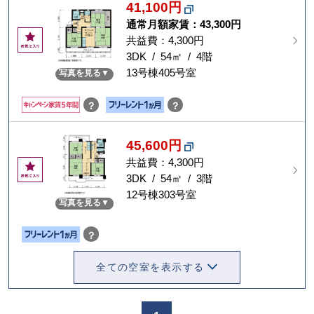
41,100円
通常月額家賃：
43,300円
お
共益費：4,300円
気
3DK / 54㎡ / 4階
に
13号棟405号室
写真を見る
入
り
？
？
45,600円
共益費：4,300円
お
気
3DK / 54㎡ / 3階
に
12号棟303号室
写真を見る
入
り
？
全ての空室を表示する