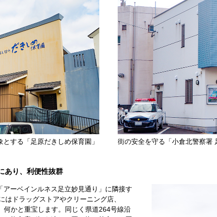
象とする「足原だきしめ保育園」
街の安全を守る「小倉北警察署 
にあり、利便性抜群
「アーベインルネス足立妙見通り」に隣接す
内にはドラッグストアやクリーニング店、
、何かと重宝します。同じく県道264号線沿