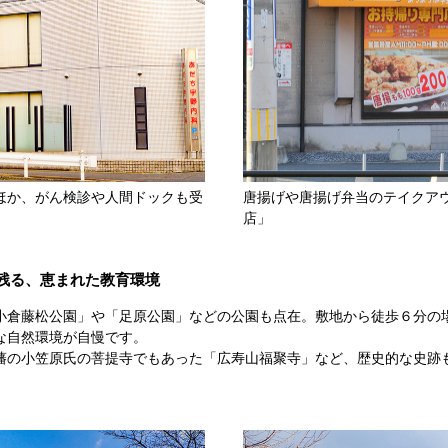
ほか、がん検診や人間ドックも受
唐揚げや唐揚げ弁当のテイクア
」
店」
残る、恵まれた教育環境
小倉藤松公園」や「足原公園」などの公園も点在。敷地から徒歩６分の
な自然環境が自慢です。
藩の小笠原氏の菩提寺でもあった「広寿山福聚寺」など、歴史的な史跡