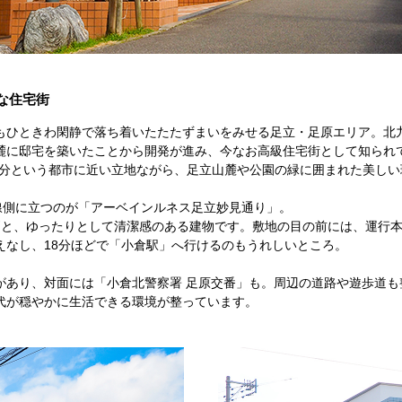
な住宅街
もひときわ閑静で落ち着いたたたずまいをみせる足立・足原エリア。北
麓に邸宅を築いたことから開発が進み、今なお高級住宅街として知られ
8分という都市に近い立地ながら、足立山麓や公園の緑に囲まれた美し
線側に立つのが「アーベインルネス足立妙見通り」。
45戸と、ゆったりとして清潔感のある建物です。敷地の目の前には、運行
えなし、18分ほどで「小倉駅」へ行けるのもうれしいところ。
があり、対面には「小倉北警察署 足原交番」も。周辺の道路や遊歩道も
代が穏やかに生活できる環境が整っています。