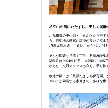
足立山の麓にたたずむ、美しく閑静
北九州市の中心部・小倉北区から中で
ろ、市街地の商家が環境の良い足立山
JR鹿児島本線「小倉駅」からバスで1
そんな閑静な足原１丁目、県道264号
築年月は2004年10月、６階建ての
があり、交通アクセスも良好。乗り換
敷地の隣には「足原だきしめ保育園」
アの方が同居する家庭まで、多様な世