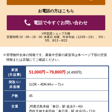
れ
れ
た
た
お電話の方はこちら
画
画
像
像
電話で今すぐお問い合わせ
を
を
ご
ご
覧
覧
UR賃貸ショップ大橋
営業時間 10：00～18：00 休業日 水曜、年末年始（12/29～1/3）、5/3～
い
い
5/5、8/13～8/15
た
た
だ
だ
け
け
※管理物件全体の情報です。募集中空家の家賃等は本ページ下部の空室
ま
ま
情報または店舗にてご確認ください。
す。
す。
家賃
51,000円～79,800円
(4,400円)
(共益費)
間取り/
1LDK～4DK/44㎡～71㎡
床面積
戸数
45
交通
JR鹿児島本線「春日」駅 徒歩3～4分
西鉄天神大牟田線「春日原」駅 徒歩10～11分