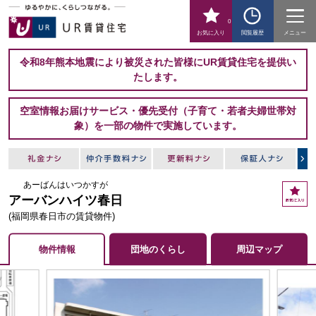
0
お気に入り
閲覧履歴
メニュー
令和8年熊本地震により被災された皆様にUR賃貸住宅を提供い
たします。
空室情報お届けサービス・優先受付（子育て・若者夫婦世帯対
象）を一部の物件で実施しています。
あーばんはいつかすが
お
アーバンハイツ春日
気
に
(福岡県春日市の賃貸物件)
入
り
物件情報
団地のくらし
周辺マップ