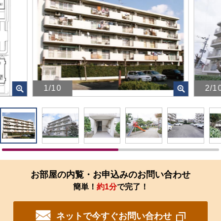
1/10
2/1
画
画
像
像
を
を
ク
ク
リ
リ
ッ
ッ
ク
ク
す
す
お部屋の内覧・お申込みのお問い合わせ
る
る
簡単！
約1分
で完了！
と、
と、
拡
拡
大
大
ネットで今すぐお問い合わせ
さ
さ