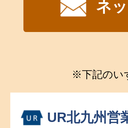
ネッ
※下記のい
UR北九州営