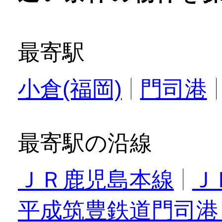
最寄駅
小倉(福岡)
門司港
最寄駅の沿線
ＪＲ鹿児島本線
Ｊ
平成筑豊鉄道門司港