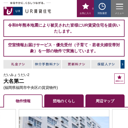
0
お気に入り
閲覧履歴
メニュー
令和8年熊本地震により被災された皆様にUR賃貸住宅を提供い
たします。
空室情報お届けサービス・優先受付（子育て・若者夫婦世帯対
象）を一部の物件で実施しています。
だいみょうだい2
お
大名第二
気
に
(福岡県福岡市中央区の賃貸物件)
入
り
物件情報
団地のくらし
周辺マップ