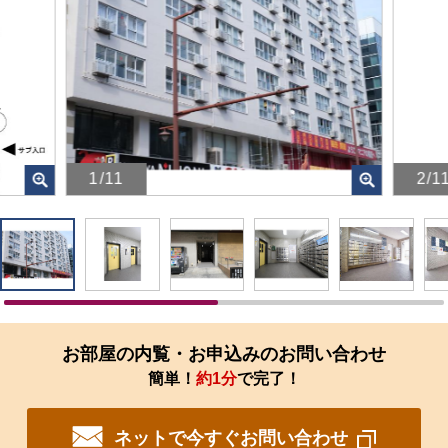
1/11
2/1
画
画
像
像
を
を
ク
ク
リ
リ
ッ
ッ
ク
ク
す
す
お部屋の内覧・お申込みのお問い合わせ
る
る
簡単！
約1分
で完了！
と、
と、
拡
拡
大
大
ネットで今すぐお問い合わせ
さ
さ