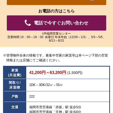
れ
れ
た
た
お電話の方はこちら
画
画
像
像
電話で今すぐお問い合わせ
を
を
ご
ご
覧
覧
UR福岡営業センター
営業時間 10：00～18：00 休業日 年末年始（12/29～1/3）、5/3～5/5、
い
い
8/13～8/15
た
た
だ
だ
け
け
※管理物件全体の情報です。募集中空家の家賃等は本ページ下部の空室
ま
ま
情報または店舗にてご確認ください。
す。
す。
家賃
41,200円～63,200円
(1,500円)
(共益費)
間取り/
1DK～3DK/32㎡～55㎡
床面積
戸数
222
交通
福岡市営空港線「赤坂」駅 徒歩5分
福岡市営空港線「天神」駅 徒歩6分