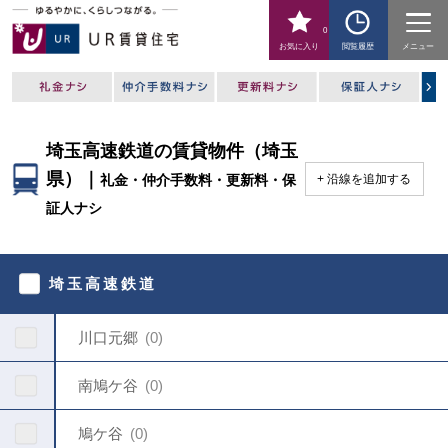
0
お気に入り
閲覧履歴
メニュー
埼玉高速鉄道の賃貸物件（埼玉
県）｜
礼金・仲介手数料・更新料・保
沿線を追加する
証人ナシ
駅
を
埼玉高速鉄道
指
定
し
川口元郷
0
て
く
だ
南鳩ケ谷
0
さ
い
鳩ケ谷
0