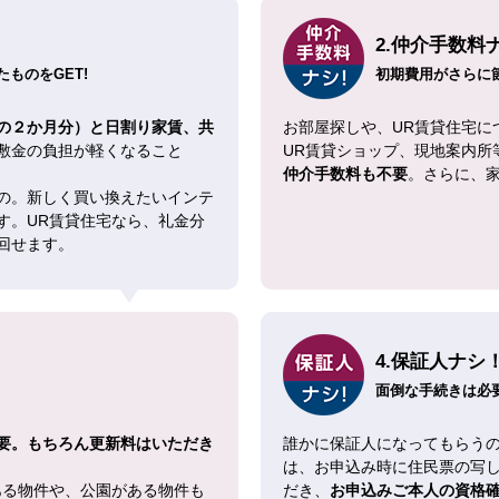
2.仲介手数料
ものをGET!
初期費用がさらに
の２か月分）と日割り家賃、共
お部屋探しや、UR賃貸住宅に
敷金の負担が軽くなること
UR賃貸ショップ、現地案内所
仲介手数料も不要
。さらに、
の。新しく買い換えたいインテ
す。UR賃貸住宅なら、礼金分
回せます。
4.保証人ナシ
面倒な手続きは必
要。もちろん更新料はいただき
誰かに保証人になってもらうの
は、お申込み時に住民票の写
ある物件や、公園がある物件も
だき、
お申込みご本人の資格