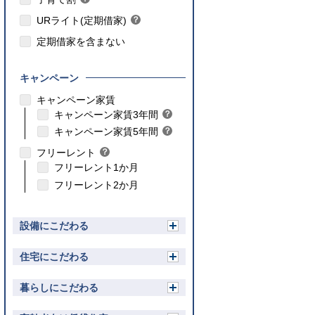
ン
ヒ
ト
URライト(定期借家)
？
ン
ヒ
ト
定期借家を含まない
ン
ト
キャンペーン
こちら
キャンペーン家賃
こちら
キャンペーン家賃3年間
？
ヒ
こちら
キャンペーン家賃5年間
？
ン
ヒ
フリーレント
？
ト
ン
ヒ
フリーレント1か月
ト
ン
フリーレント2か月
ト
設備にこだわる
開
く
住宅にこだわる
開
く
暮らしにこだわる
開