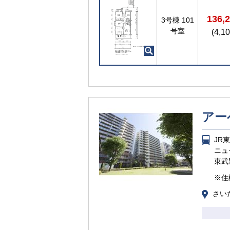
136,
3号棟
101
号室
(4,1
アー
JR
ニュ
東武
※住
さいた