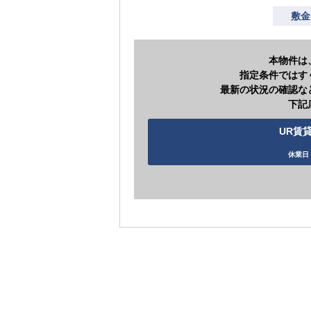
敷金
本物件は
指定条件ではす
最新の状況の確認な
下記
UR賃貸
休業日 