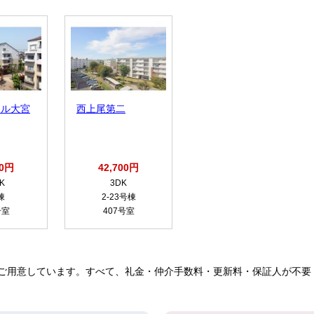
ール大宮
西上尾第二
00円
42,700円
K
3DK
棟
2-23号棟
号室
407号室
ご用意しています。すべて、礼金・仲介手数料・更新料・保証人が不要！