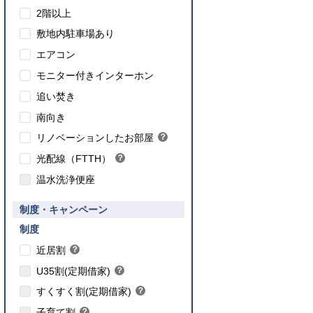
2階以上
敷地内駐車場あり
エアコン
モニター付きインターホン
追い焚き
こちら
南向き
のインターネット対応について
リノベーションしたお部屋
？
ヒ
光配線（FTTH）
？
ン
ヒ
ト
温水洗浄便座
ン
ト
要件あり】35歳以下の方限定
制度・キャンペーン
ご入居要件あり】満18歳未満のお子様を
】子育て世帯や新婚世帯
養、もしくはご妊娠されている方限定
こちら
制度
こちら
近居割
？
ヒ
こちら
U35割(定期借家)
？
ン
ヒ
こちら
ト
すくすく割(定期借家)
？
ン
ヒ
こちら
ト
子育て割
？