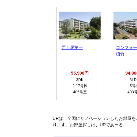
西上尾第一
コンフォ
植竹
55,900円
94,8
3DK
3LD
2-17号棟
5号
405号室
403
URは、全国にリノベーションしたお部屋を
ります。お部屋探しは、URであーる！