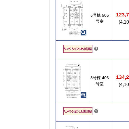
123,
5号棟
505
号室
(4,1
こちら
？
134,
8号棟
406
号室
(4,1
こちら
？