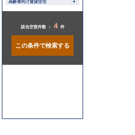
く
高齢者向け賃貸住宅
開
く
4
該当空室件数 ：
件
この条件で検索する