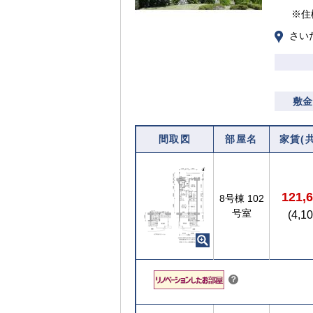
※住
さい
敷金
間取図
部屋名
家賃(
121,
8号棟
102
号室
(4,1
こちら
？