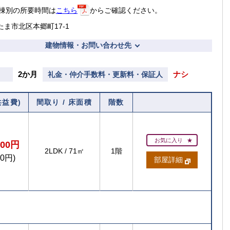
棟別の所要時間は
こちら
からご確認ください。
たま市北区本郷町17-1
建物情報・お問い合わせ先
2か月
ナシ
礼金・仲介手数料・更新料・保証人
共益費)
間取り / 床面積
階数
お気に入り
600円
2LDK
/
71㎡
1階
00円)
部屋詳細