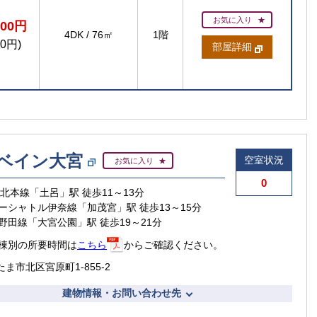
お気に入り
200円
4DK
/
76㎡
1階
00円)
部屋詳細
賃貸住宅
ベイン大宮
空室状況
お気に入り
0
東北本線「土呂」駅 徒歩11～13分
ーシャトル伊奈線「加茂宮」駅 徒歩13～15分
【ご入居
【
野田線「大宮公園」駅 徒歩19～21分
【ご入居要件あり
扶
の方限定
棟別の所要時間は
こちら
からご確認ください。
ま市北区宮原町1-855-2
建物情報・お問い合わせ先