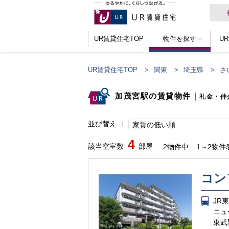
UR賃貸住宅TOP
物件を探す
U
UR賃貸住宅TOP
関東
埼玉県
さ
加茂宮駅の賃貸物件
｜
礼金・仲
並び替え
家賃の低い順
4
該当空室数
部屋
2物件中
1～2物件
コン
JR
ニュ
東武