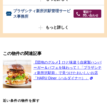
プラザシティ新所沢駅管理サービ
電話で
問い合わせ
ス事務所
もっと詳しく
この物件の関連記事
【団地のグルメ】ひと味違う自家製ハンバ
ーガー＆パフェを味わって！「プラザシテ
ィ新所沢駅前」で見つけたおいしいお店
「HARU Diner（ハルダイナー）」
近い条件の物件を探す