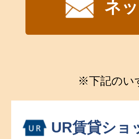
ネッ
※下記のい
UR賃貸ショ