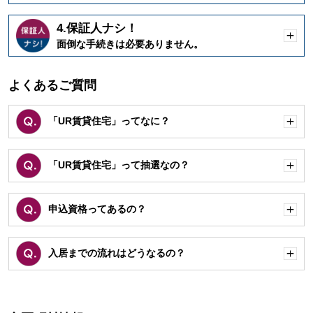
く
4.保証人ナシ！
開
面倒な手続きは必要ありません。
く
よくあるご質問
「UR賃貸住宅」ってなに？
開
く
「UR賃貸住宅」って抽選なの？
開
く
申込資格ってあるの？
開
く
入居までの流れはどうなるの？
開
く