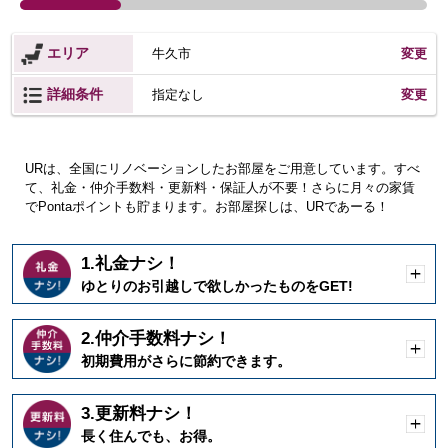
エリア
牛久市
変更
詳細条件
変更
指定なし
URは、全国にリノベーションしたお部屋をご用意しています。すべ
て、礼金・仲介手数料・更新料・保証人が不要！さらに月々の家賃
でPontaポイントも貯まります。お部屋探しは、URであーる！
1.礼金ナシ！
開
ゆとりのお引越しで欲しかったものをGET!
く
2.仲介手数料ナシ！
開
初期費用がさらに節約できます。
く
3.更新料ナシ！
開
長く住んでも、お得。