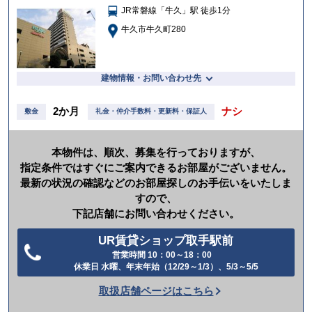
JR常磐線「牛久」駅 徒歩1分
入
り
牛久市牛久町280
建物情報・お問い合わせ先
2か月
ナシ
敷金
礼金・仲介手数料・更新料・保証人
本物件は、順次、募集を行っておりますが、
指定条件ではすぐにご案内できるお部屋がございません。
最新の状況の確認などのお部屋探しのお手伝いをいたしま
すので、
下記店舗にお問い合わせください。
UR賃貸ショップ取手駅前
営業時間 10：00～18：00
電
休業日 水曜、年末年始（12/29～1/3）、5/3～5/5
話
取扱店舗ページはこちら
を