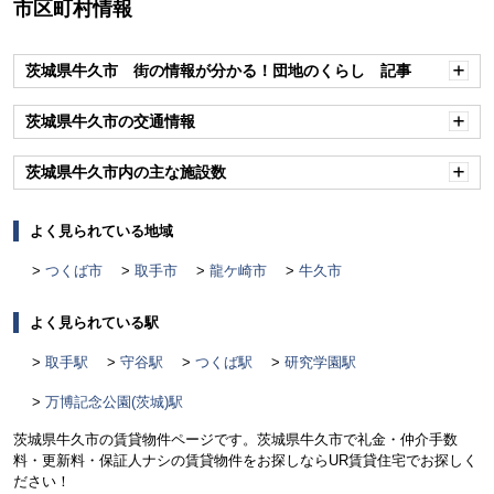
市区町村情報
茨城県牛久市 街の情報が分かる！団地のくらし 記事
開
く
茨城県牛久市の交通情報
開
く
茨城県牛久市内の主な施設数
開
く
よく見られている地域
つくば市
取手市
龍ケ崎市
牛久市
よく見られている駅
取手駅
守谷駅
つくば駅
研究学園駅
万博記念公園(茨城)駅
茨城県牛久市の賃貸物件ページです。茨城県牛久市で礼金・仲介手数
料・更新料・保証人ナシの賃貸物件をお探しならUR賃貸住宅でお探しく
ださい！