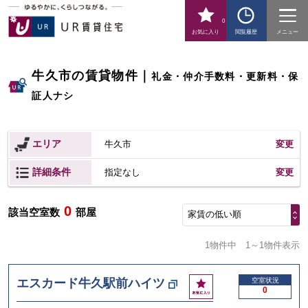
0
お気に入り
閲覧履歴
メニュー
牛久市の賃貸物件
｜
礼金・仲介手数料・更新料・保
証人ナシ
エリア
牛久市
変更
詳細条件
変更
指定なし
0
該当空室数
部屋
家賃の低い順
1物件中
1～1物件表示
お
エスカード牛久駅前ハイツ
空室状況
0
気
に