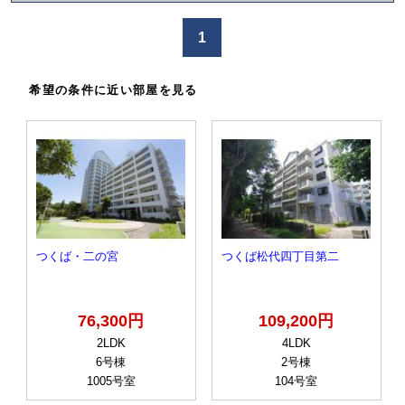
か
け
1
る
希望の条件に近い部屋を見る
つくば・二の宮
つくば松代四丁目第二
76,300円
109,200円
2LDK
4LDK
6号棟
2号棟
1005号室
104号室