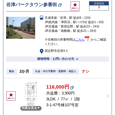
お
谷津パークタウン参番街
空室状況
3
気
に
京成本線「谷津」駅 徒歩8～13分
入
JR総武線「津田沼」駅バス5分 徒歩1～6分
り
JR京葉線「新習志野」駅 徒歩23～24分
JR京葉線「南船橋」駅 徒歩21～26分
※住棟別の所要時間は
こちら
からご確認
ください。
習志野市谷津3-1
建物情報・お問い合わせ先
2か月
ナシ
敷金
礼金・仲介手数料・更新料・保証人
116,000円
共益費：3,900円
お
気
3LDK / 77㎡ / 1階
に
3-1-47号棟107号室
写真を見る
入
り