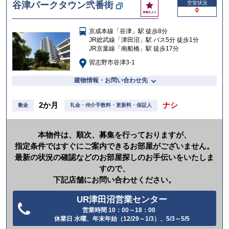
お
谷津パークタウン弐番街
空室状況
0
気
に
京成本線「谷津」駅 徒歩8分
入
JR総武線「津田沼」駅 バス5分 徒歩1分
り
JR京葉線「南船橋」駅 徒歩17分
習志野市谷津3-1
建物情報・お問い合わせ先
2か月
ナシ
敷金
礼金・仲介手数料・更新料・保証人
本物件は、順次、募集を行っておりますが、
指定条件ではすぐにご案内できるお部屋がございません。
最新の状況の確認などのお部屋探しのお手伝いをいたしま
すので、
下記店舗にお問い合わせください。
UR津田沼営業センター
営業時間 10：00～18：00
電
休業日 水曜、年末年始（12/29～1/3）、5/3～5/5
話