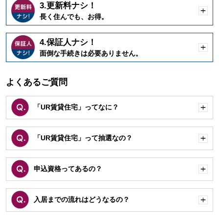
3.更新料ナシ！
開
長く住んでも、お得。
く
4.保証人ナシ！
開
面倒な手続きは必要ありません。
く
よくあるご質問
「UR賃貸住宅」ってなに？
開
く
「UR賃貸住宅」って抽選なの？
開
く
申込資格ってあるの？
開
く
入居までの流れはどうなるの？
開
く