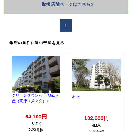
取扱店舗ページはこちら
を
か
け
1
る
希望の条件に近い部屋を見る
グリーンタウン八千代緑が
村上
丘（高津（第２次））
64,100円
102,600円
3LDK
4LDK
2-29号棟
1-36号棟