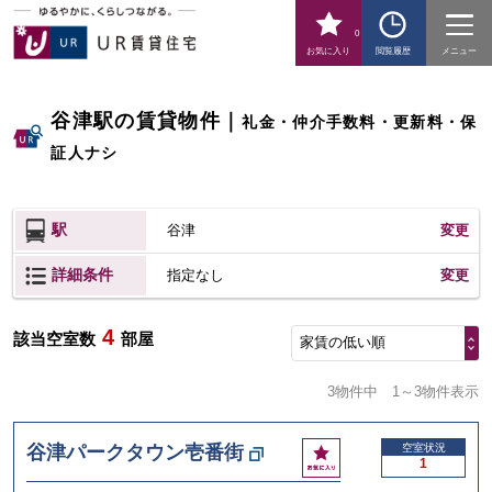
0
お気に入り
閲覧履歴
メニュー
谷津駅の賃貸物件
｜
礼金・仲介手数料・更新料・保
証人ナシ
駅
谷津
変更
詳細条件
変更
指定なし
4
該当空室数
部屋
家賃の低い順
3物件中
1～3物件表示
お
谷津パークタウン壱番街
空室状況
1
気
に