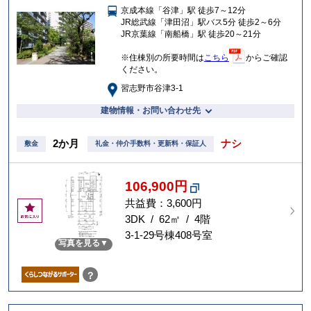
京成本線「谷津」駅 徒歩7～12分
入
JR総武線「津田沼」駅バス5分 徒歩2～6分
り
JR京葉線「南船橋」駅 徒歩20～21分
※住棟別の所要時間は
こちら
からご確認
ください。
習志野市谷津3-1
建物情報・お問い合わせ先
2か月
ナシ
敷金
礼金・仲介手数料・更新料・保証人
106,900円
共益費：3,600円
お
気
3DK / 62㎡ / 4階
に
3-1-29号棟408号室
写真を見る
入
り
？