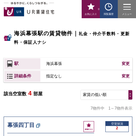
0
お気に入り
閲覧履歴
メニュー
海浜幕張駅の賃貸物件
｜
礼金・仲介手数料・更新
料・保証人ナシ
駅
海浜幕張
変更
詳細条件
変更
指定なし
4
該当空室数
部屋
家賃の低い順
7物件中
1～7物件表示
お
幕張四丁目
空室状況
2
気
に