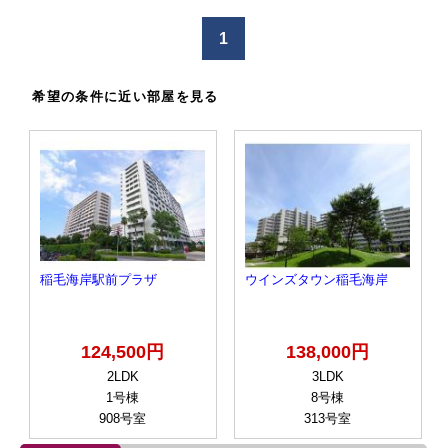
け
1
る
希望の条件に近い部屋を見る
稲毛海岸駅前プラザ
ウインズタウン稲毛海岸
124,500円
138,000円
2LDK
3LDK
1号棟
8号棟
908号室
313号室