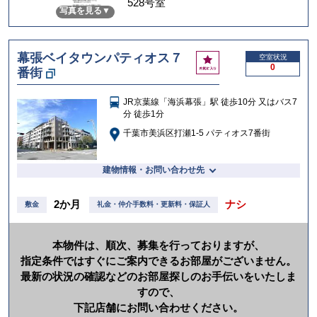
528号室
写真を見る
入
り
幕張ベイタウンパティオス７
お
空室状況
0
番街
気
に
入
JR京葉線「海浜幕張」駅 徒歩10分 又はバス7
り
分 徒歩1分
千葉市美浜区打瀬1-5 パティオス7番街
建物情報・お問い合わせ先
2か月
ナシ
敷金
礼金・仲介手数料・更新料・保証人
本物件は、順次、募集を行っておりますが、
指定条件ではすぐにご案内できるお部屋がございません。
最新の状況の確認などのお部屋探しのお手伝いをいたしま
すので、
下記店舗にお問い合わせください。