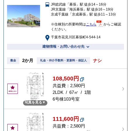
JR総武線「幕張」駅 徒歩14～16分
入
JR京葉線「海浜幕張」駅 徒歩16～19分
り
京成千葉線「京成幕張」駅 徒歩11～13分
※住棟別の所要時間は
こちら
からご確認
ください。
千葉市花見川区幕張町4-544-14
建物情報・お問い合わせ先
2か月
ナシ
敷金
礼金・仲介手数料・更新料・保証人
108,500円
共益費：2,580円
お
気
2LDK / 67㎡ / 1階
に
6号棟103号室
写真を見る
入
り
111,600円
共益費：2,580円
お