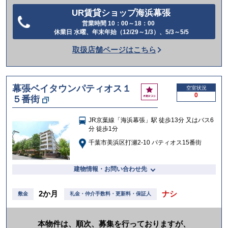
UR賃貸ショップ海浜幕張
営業時間 10：00～18：00
電
休業日 水曜、年末年始（12/29～1/3）、5/3～5/5
話
取扱店舗ページはこちら
を
か
け
幕張ベイタウンパティオス１
お
空室状況
る
0
５番街
気
に
入
JR京葉線「海浜幕張」駅 徒歩13分 又はバス6
り
分 徒歩1分
千葉市美浜区打瀬2-10 パティオス15番街
建物情報・お問い合わせ先
2か月
ナシ
敷金
礼金・仲介手数料・更新料・保証人
本物件は、順次、募集を行っておりますが、