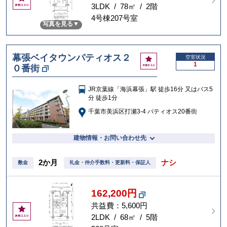
気
3LDK / 78㎡ / 2階
に
4号棟207号室
写真を見る
入
り
幕張ベイタウンパティオス２
お
空室状況
1
０番街
気
に
入
JR京葉線「海浜幕張」駅 徒歩16分 又はバス5
り
分 徒歩1分
千葉市美浜区打瀬3-4 パティオス20番街
建物情報・お問い合わせ先
2か月
ナシ
敷金
礼金・仲介手数料・更新料・保証人
162,200円
共益費：5,600円
お
気
2LDK / 68㎡ / 5階
に