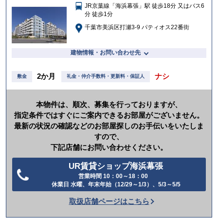
入
JR京葉線「海浜幕張」駅 徒歩18分 又はバス6
り
分 徒歩1分
千葉市美浜区打瀬3-9 パティオス22番街
建物情報・お問い合わせ先
2か月
ナシ
敷金
礼金・仲介手数料・更新料・保証人
本物件は、順次、募集を行っておりますが、
指定条件ではすぐにご案内できるお部屋がございません。
最新の状況の確認などのお部屋探しのお手伝いをいたしま
すので、
下記店舗にお問い合わせください。
UR賃貸ショップ海浜幕張
営業時間 10：00～18：00
電
休業日 水曜、年末年始（12/29～1/3）、5/3～5/5
話
取扱店舗ページはこちら
を
か