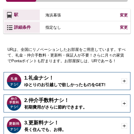
駅
海浜幕張
変更
詳細条件
変更
指定なし
URは、全国にリノベーションしたお部屋をご用意しています。すべ
て、礼金・仲介手数料・更新料・保証人が不要！さらに月々の家賃
でPontaポイントも貯まります。お部屋探しは、URであーる！
1.礼金ナシ！
開
ゆとりのお引越しで欲しかったものをGET!
く
2.仲介手数料ナシ！
開
初期費用がさらに節約できます。
く
3.更新料ナシ！
開
長く住んでも、お得。
く