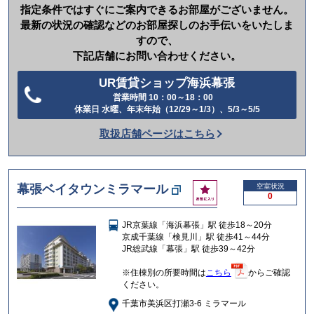
指定条件ではすぐにご案内できるお部屋がございません。
最新の状況の確認などのお部屋探しのお手伝いをいたしま
すので、
下記店舗にお問い合わせください。
UR賃貸ショップ海浜幕張
営業時間 10：00～18：00
電
休業日 水曜、年末年始（12/29～1/3）、5/3～5/5
話
取扱店舗ページはこちら
を
か
け
お
幕張ベイタウンミラマール
空室状況
る
0
気
に
JR京葉線「海浜幕張」駅 徒歩18～20分
入
京成千葉線「検見川」駅 徒歩41～44分
り
JR総武線「幕張」駅 徒歩39～42分
※住棟別の所要時間は
こちら
からご確認
ください。
千葉市美浜区打瀬3-6 ミラマール