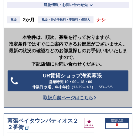
建物情報・お問い合わせ先
2か月
ナシ
敷金
礼金・仲介手数料・更新料・保証人
本物件は、順次、募集を行っておりますが、
指定条件ではすぐにご案内できるお部屋がございません。
最新の状況の確認などのお部屋探しのお手伝いをいたしま
すので、
下記店舗にお問い合わせください。
UR賃貸ショップ海浜幕張
営業時間 10：00～18：00
電
休業日 水曜、年末年始（12/29～1/3）、5/3～5/5
話
取扱店舗ページはこちら
を
か
け
幕張ベイタウンパティオス２
お
空室状況
る
0
２番街
気
に