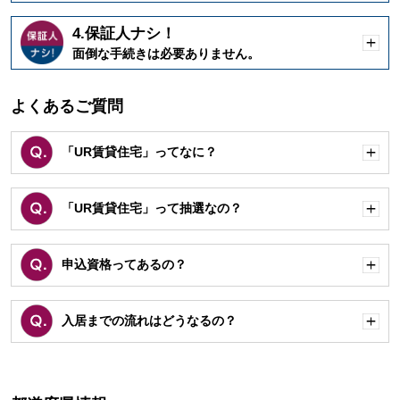
4.保証人ナシ！
開
面倒な手続きは必要ありません。
く
よくあるご質問
「UR賃貸住宅」ってなに？
開
く
「UR賃貸住宅」って抽選なの？
開
く
申込資格ってあるの？
開
く
入居までの流れはどうなるの？
開
く