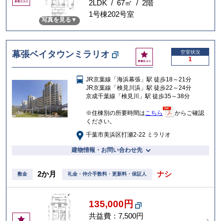
気
2LDK / 67㎡ / 2階
に
1号棟202号室
写真を見る
入
り
お
幕張ベイタウンミラリオ
空室状況
1
気
に
JR京葉線「海浜幕張」駅 徒歩18～21分
入
JR京葉線「検見川浜」駅 徒歩22～24分
り
京成千葉線「検見川」駅 徒歩35～38分
※住棟別の所要時間は
こちら
からご確認
ください。
千葉市美浜区打瀬2-22 ミラリオ
建物情報・お問い合わせ先
2か月
ナシ
敷金
礼金・仲介手数料・更新料・保証人
135,000円
共益費：7,500円
お