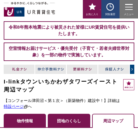
-
お気に入り
閲覧履歴
メニュー
令和8年熊本地震により被災された皆様にUR賃貸住宅を提供い
たします。
空室情報お届けサービス・優先受付（子育て・若者夫婦世帯対
象）を一部の物件で実施しています。
I-linkタウンいちかわザタワーズイースト
周辺マップ
【コンフォール津田沼＜第１次＞（新築物件）建設中！】詳細は
特設ページ
へ
物件情報
団地のくらし
周辺マップ