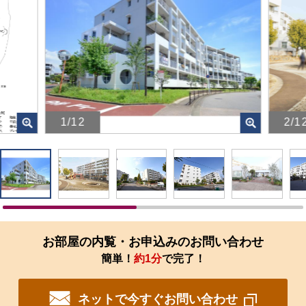
1/12
2/1
画
画
像
像
を
を
ク
ク
リ
リ
ッ
ッ
ク
ク
す
す
お部屋の内覧・お申込みのお問い合わせ
る
る
簡単！
約1分
で完了！
と、
と、
拡
拡
大
大
ネットで今すぐお問い合わせ
さ
さ