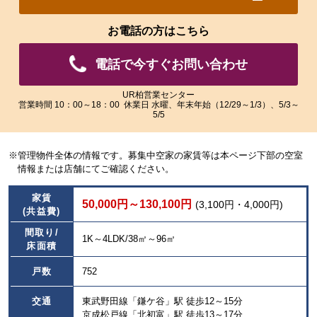
れ
れ
た
た
お電話の方はこちら
画
画
像
像
電話で今すぐお問い合わせ
を
を
ご
ご
覧
覧
UR柏営業センター
営業時間 10：00～18：00 休業日 水曜、年末年始（12/29～1/3）、5/3～
い
い
5/5
た
た
だ
だ
け
け
※管理物件全体の情報です。募集中空家の家賃等は本ページ下部の空室
ま
ま
情報または店舗にてご確認ください。
す。
す。
家賃
50,000円～130,100円
(3,100円・4,000円)
(共益費)
間取り/
1K～4LDK/38㎡～96㎡
床面積
戸数
752
交通
東武野田線「鎌ケ谷」駅 徒歩12～15分
京成松戸線「北初富」駅 徒歩13～17分