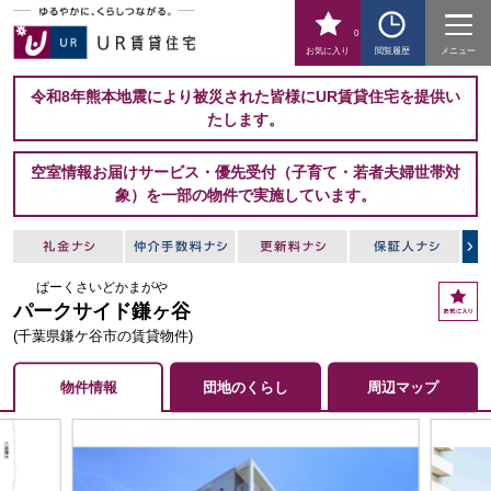
0
お気に入り
閲覧履歴
メニュー
令和8年熊本地震により被災された皆様にUR賃貸住宅を提供い
たします。
空室情報お届けサービス・優先受付（子育て・若者夫婦世帯対
象）を一部の物件で実施しています。
ぱーくさいどかまがや
お
パークサイド鎌ヶ谷
気
に
(千葉県鎌ケ谷市の賃貸物件)
入
り
物件情報
団地のくらし
周辺マップ