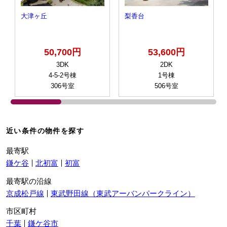
大津ヶ丘
梨香台
50,700円
53,600円
3DK
2DK
4-5-2号棟
1号棟
306号室
506号室
近い条件の物件を探す
最寄駅
鎌ケ谷
北初富
初富
最寄駅の沿線
京成松戸線
東武野田線（東武アーバンパークライン）
市区町村
千葉
鎌ケ谷市