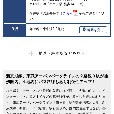
京成松戸線「初富」駅 徒歩14～19分
※住棟別の所要時間は
こちら
からご確認くださ
い。
住所
鎌ケ谷市東中沢2-21ほか
地図を見る
構造・駐車場などを見る
新京成線、東武アーバンパークラインの２路線３駅が徒
歩圏内。団地内にバス路線もあり利便性アップ！
水と緑をモチーフとした貝殻山公園にほど近い、先進の住まい。イ
ンターネット、ＣＡＴＶなどの充実設備が、暮らしを豊かに彩りま
す。東武アーバンパークライン「鎌ヶ谷」駅が最寄り駅となり、新
京成線「初富」・「北初富」駅も徒歩15分圏内に位置するなど、都