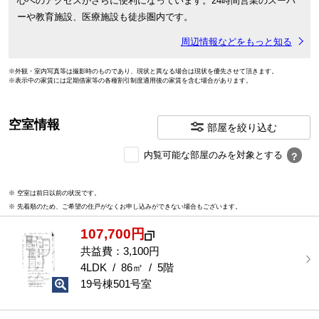
心へのアクセスがさらに便利になっています。24時間営業のスーパ
ーや教育施設、医療施設も徒歩圏内です。
周辺情報などをもっと知る
※外観・室内写真等は撮影時のものであり、現状と異なる場合は現状を優先させて頂きます。
※表示中の家賃には定期借家等の各種割引制度適用後の家賃を含む場合があります。
空室情報
部屋を絞り込む
内
内覧可能な部屋のみを対象とする
？
覧
可
※ 空室は前日以前の状況です。
能
※ 先着順のため、ご希望の住戸がなくお申し込みができない場合もございます。
な
部
107,700円
屋
を
共益費：3,100円
選
4LDK / 86㎡ / 5階
択
19号棟501号室
す
る