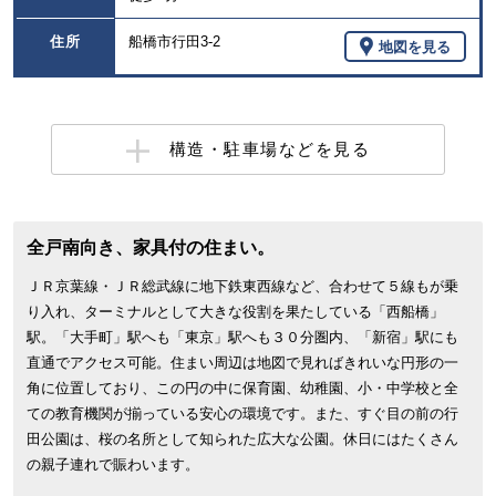
住所
船橋市行田3-2
地図を見る
構造・駐車場などを見る
全戸南向き、家具付の住まい。
ＪＲ京葉線・ＪＲ総武線に地下鉄東西線など、合わせて５線もが乗
り入れ、ターミナルとして大きな役割を果たしている「西船橋」
駅。「大手町」駅へも「東京」駅へも３０分圏内、「新宿」駅にも
直通でアクセス可能。住まい周辺は地図で見ればきれいな円形の一
角に位置しており、この円の中に保育園、幼稚園、小・中学校と全
ての教育機関が揃っている安心の環境です。また、すぐ目の前の行
田公園は、桜の名所として知られた広大な公園。休日にはたくさん
の親子連れで賑わいます。