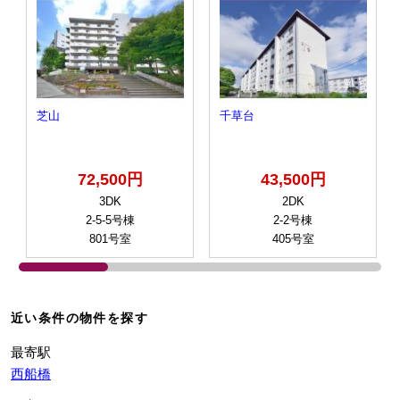
芝山
千草台
72,500円
43,500円
3DK
2DK
2-5-5号棟
2-2号棟
801号室
405号室
近い条件の物件を探す
最寄駅
西船橋