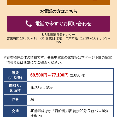
れ
れ
た
た
お電話の方はこちら
画
画
像
像
電話で今すぐお問い合わせ
を
を
ご
ご
覧
覧
UR津田沼営業センター
営業時間 10：00～18：00 休業日 水曜、年末年始（12/29～1/3）、5/3～
い
い
5/5
た
た
だ
だ
け
け
※管理物件全体の情報です。募集中空家の家賃等は本ページ下部の空室
ま
ま
情報または店舗にてご確認ください。
す。
す。
家賃
68,500円～77,100円
(2,850円)
(共益費)
間取り/
1K/33㎡～35㎡
床面積
戸数
39
交通
JR総武線ほか「西船橋」駅 徒歩20分 又はバス10分
徒歩1分