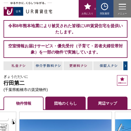
0
お気に入り
閲覧履歴
メニュー
令和8年熊本地震により被災された皆様にUR賃貸住宅を提供い
たします。
空室情報お届けサービス・優先受付（子育て・若者夫婦世帯対
象）を一部の物件で実施しています。
ぎょうだだいに
お
行田第二
気
に
(千葉県船橋市の賃貸物件)
入
り
物件情報
団地のくらし
周辺マップ