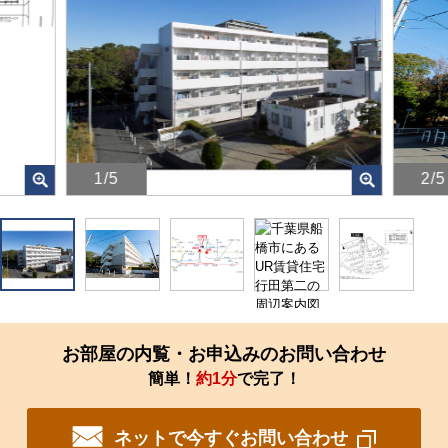
1/5
2/5
画
画
像
像
を
を
ク
ク
リ
リ
ッ
ッ
ク
ク
す
す
お部屋の内覧・お申込みのお問い合わせ
る
る
簡単！
約1分
で完了！
と、
と、
拡
拡
大
大
ネットで今すぐお問い合わせ
さ
さ