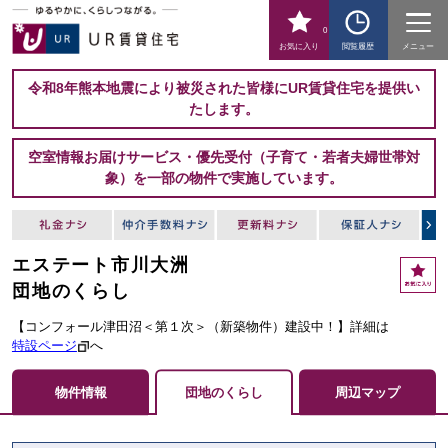
0
お気に入り
閲覧履歴
メニュー
令和8年熊本地震により被災された皆様にUR賃貸住宅を提供い
たします。
空室情報お届けサービス・優先受付（子育て・若者夫婦世帯対
象）を一部の物件で実施しています。
エステート市川大洲
お
気
団地のくらし
に
入
【コンフォール津田沼＜第１次＞（新築物件）建設中！】詳細は
り
特設ページ
へ
物件情報
団地のくらし
周辺マップ
ここからメインコンテンツになります。