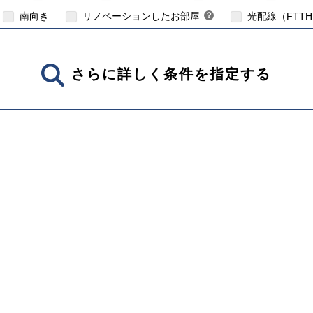
南向き
リノベーションしたお部屋
？
光配線（FTT
さらに詳しく条件を指定する
【ご入居要件あり】子
【ご入居要件あり】満18歳未満のお子様を
の方限定
あり】35歳以下の方限定
扶養、もしくはご妊娠されている方限定