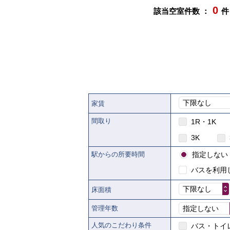
0
該当空室件数 ：
件
下限なし
家賃
間取り
1R・1K
3K
駅からの所要時間
指定しない
バスを利用
下限なし
床面積
管理年数
指定しない
人気のこだわり条件
バス・トイ