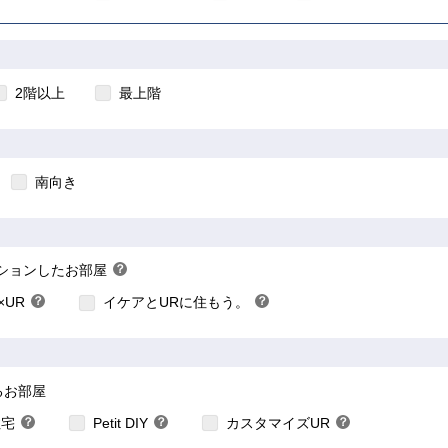
ト
2階以上
最上階
南向き
こちら
こちら
こちら
ションしたお部屋
？
×UR
？
イケアとURに住もう。
？
ヒ
ヒ
ン
ン
ト
ト
こちら
こちら
こちら
るお部屋
住宅
？
Petit DIY
？
カスタマイズUR
？
ヒ
ヒ
ヒ