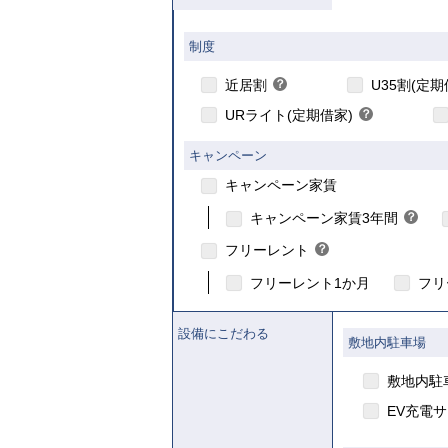
制度
こちら
こちら
近居割
？
U35割(定期
ヒ
URライト(定期借家)
？
ン
ヒ
ト
ン
キャンペーン
ト
キャンペーン家賃
こ
こちら
キャンペーン家賃3年間
？
ヒ
フリーレント
？
ン
ヒ
ト
フリーレント1か月
フリ
ン
ト
設備にこだわる
敷地内駐車場
敷地内駐
EV充電