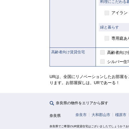
料理にこだわる
アイラン
【ご入居要件あり
緑と暮らす
の制
入
専用庭あ
があります
高齢者向け賃貸住宅
高齢者向け
シルバー住
URは、全国にリノベーションしたお部屋を
ります。お部屋探しは、URであーる！
奈良県の物件をエリアから探す
奈良市
大和郡山市
橿原市
奈良県
奈良県でご希望のUR賃貸住宅はございましたでしょうか？