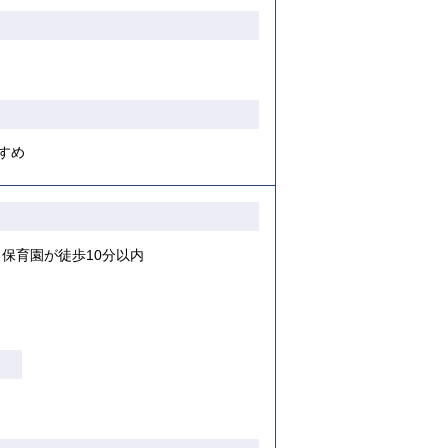
すめ
保育園が徒歩10分以内
り
【ご入居要件あり】