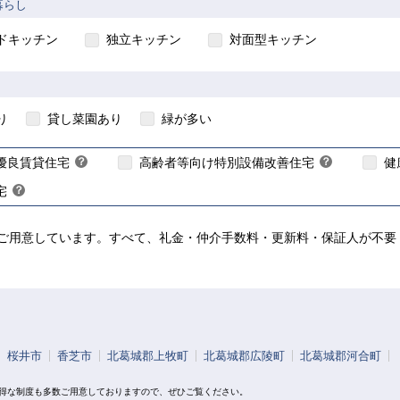
暮らし
【ご入居要件あり】
ドキッチン
独立キッチン
対面型キッチン
】
入居資格には年齢や所得等
入居資格には年齢等の制
限があります
ります
居資格には年齢等の制限
り
貸し菜園あり
緑が多い
こちら
こちら
こちら
優良賃貸住宅
？
高齢者等向け特別設備改善住宅
？
健
ヒ
ヒ
宅
？
ン
ン
ヒ
ト
ト
ン
ご用意しています。すべて、礼金・仲介手数料・更新料・保証人が不要！
ト
桜井市
香芝市
北葛城郡上牧町
北葛城郡広陵町
北葛城郡河合町
お得な制度も多数ご用意しておりますので、ぜひご覧ください。