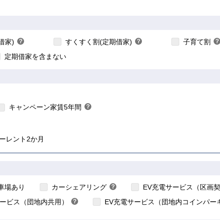
こちら
こちら
借家)
？
すくすく割(定期借家)
？
子育て割
？
ヒ
ヒ
定期借家を含まない
ン
ン
ト
ト
ちら
こちら
キャンペーン家賃5年間
？
ヒ
ン
ト
ーレント2か月
こちら
こちら
車場あり
カーシェアリング
？
EV充電サービス（区画
ヒ
サービス（団地内共用）
？
EV充電サービス（団地内コインパー
ン
ヒ
ト
ン