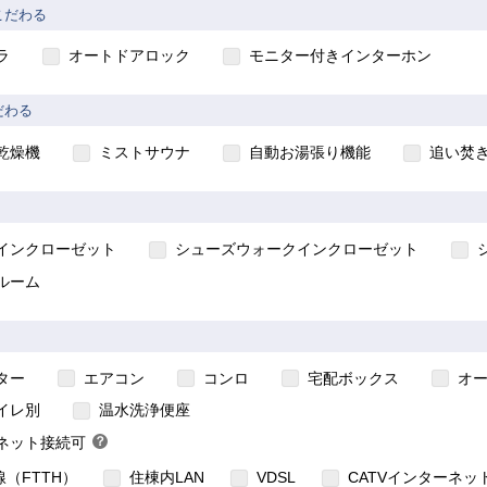
こだわる
ト
ラ
オートドアロック
モニター付きインターホン
だわる
乾燥機
ミストサウナ
自動お湯張り機能
追い焚
インクローゼット
シューズウォークインクローゼット
ルーム
ター
エアコン
コンロ
宅配ボックス
オ
住宅のインターネット対応について
イレ別
温水洗浄便座
ネット接続可
？
ヒ
（FTTH）
住棟内LAN
VDSL
CATVインターネッ
ン