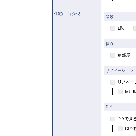
住宅にこだわる
階数
1階
位置
角部屋
リノベーション
リノベー
MUJI
DIY
DIYでき
DIY