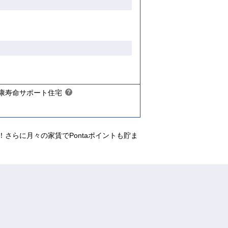
限があ
入居資格には年齢や所得等の制限があ
ります
こちら
康寿命サポート住宅
？
ヒ
ン
ト
さらに月々の家賃でPontaポイントも貯ま