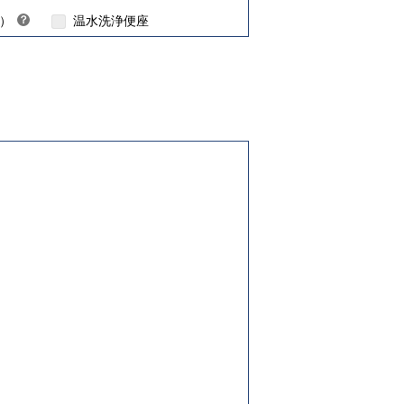
H）
？
温水洗浄便座
ヒ
ン
ト
育て世帯や新婚世帯