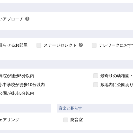
ン
ン
ン
ト
ト
ト
いアプローチ
？
ヒ
ン
こちら
ト
暮らせるお部屋
ステージセレクト
？
テレワークにおす
ヒ
ン
ト
病院が徒歩5分以内
最寄りの幼稚園・
小中学校が徒歩10分以内
敷地内に公園あ
公園が徒歩5分以内
音楽と暮らす
ェアリング
防音室
入居要件あり】