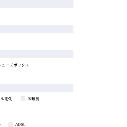
ト
き
シューズボックス
ール電化
床暖房
ト
ADSL