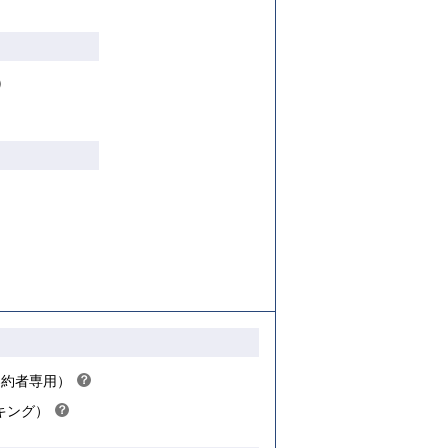
こちら
ヒ
ン
ト
こちら
こちら
契約者専用）
？
ヒ
キング）
？
ン
ヒ
ト
ン