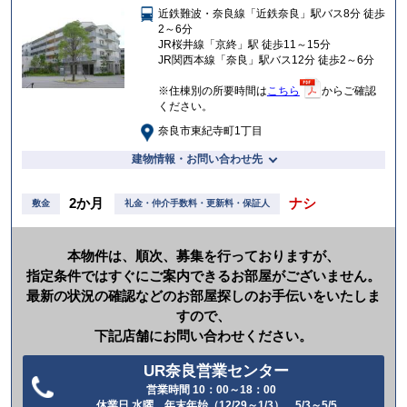
近鉄難波・奈良線「近鉄奈良」駅バス8分 徒歩
入
2～6分
り
JR桜井線「京終」駅 徒歩11～15分
JR関西本線「奈良」駅バス12分 徒歩2～6分
※住棟別の所要時間は
こちら
からご確認
ください。
奈良市東紀寺町1丁目
建物情報・お問い合わせ先
2か月
ナシ
敷金
礼金・仲介手数料・更新料・保証人
本物件は、順次、募集を行っておりますが、
指定条件ではすぐにご案内できるお部屋がございません。
最新の状況の確認などのお部屋探しのお手伝いをいたしま
すので、
下記店舗にお問い合わせください。
UR奈良営業センター
営業時間 10：00～18：00
電
休業日 水曜、年末年始（12/29～1/3）、5/3～5/5