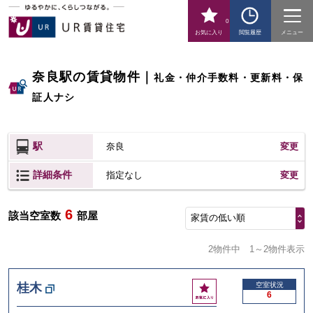
0
お気に入り
閲覧履歴
メニュー
奈良駅の賃貸物件
｜
礼金・仲介手数料・更新料・保
証人ナシ
駅
奈良
変更
詳細条件
変更
指定なし
6
該当空室数
部屋
家賃の低い順
2物件中
1～2物件表示
お
桂木
空室状況
6
気
に