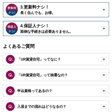
3.更新料ナシ！
開
長く住んでも、お得。
く
4.保証人ナシ！
開
面倒な手続きは必要ありません。
く
よくあるご質問
「UR賃貸住宅」ってなに？
開
く
「UR賃貸住宅」って抽選なの？
開
く
申込資格ってあるの？
開
く
入居までの流れはどうなるの？
開