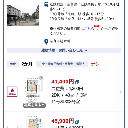
近鉄難波・奈良線「近鉄奈良」駅バス10分 徒
入
歩5～10分
り
JR桜井線「京終」駅 徒歩10～15分
JR奈良線「奈良」駅バス5分 徒歩5～10分
※住棟別の所要時間は
こちら
からご確認
ください。
奈良市桂木町
建物情報・お問い合わせ先
2か月
ナシ
敷金
礼金・仲介手数料・更新料・保証人
41,400円
共益費：4,300円
お
気
2DK / 43㎡ / 3階
に
11号棟308号室
写真を見る
入
り
45,900円
共益費：4,300円