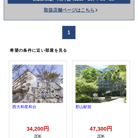
話
取扱店舗ページはこちら
を
か
け
1
る
希望の条件に近い部屋を見る
西大和星和台
郡山駅前
34,200円
47,300円
2DK
2DK