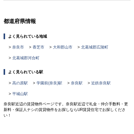
く
都道府県情報
よく見られている地域
奈良市
香芝市
大和郡山市
北葛城郡広陵町
北葛城郡河合町
よく見られている駅
高の原駅
学園前(奈良)駅
奈良駅
近鉄奈良駅
平城山駅
奈良駅近辺の賃貸物件ページです。奈良駅近辺で礼金・仲介手数料・更
新料・保証人ナシの賃貸物件をお探しならUR賃貸住宅でお探しくださ
い！