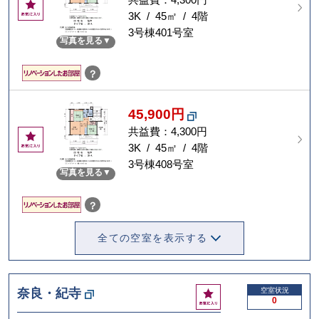
お
気
3K / 45㎡ / 4階
に
3号棟401号室
写真を見る
入
り
？
45,900円
共益費：4,300円
お
気
3K / 45㎡ / 4階
に
3号棟408号室
写真を見る
入
り
？
全ての空室を表示する
お
奈良・紀寺
空室状況
0
気
に