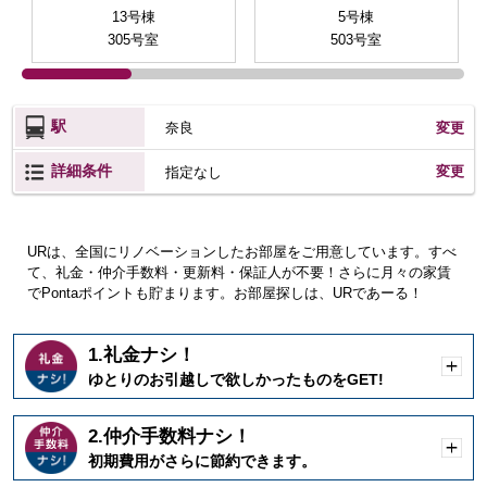
13号棟
5号棟
305号室
503号室
駅
奈良
変更
詳細条件
変更
指定なし
URは、全国にリノベーションしたお部屋をご用意しています。すべ
て、礼金・仲介手数料・更新料・保証人が不要！さらに月々の家賃
でPontaポイントも貯まります。お部屋探しは、URであーる！
1.礼金ナシ！
開
ゆとりのお引越しで欲しかったものをGET!
く
2.仲介手数料ナシ！
開
初期費用がさらに節約できます。
く