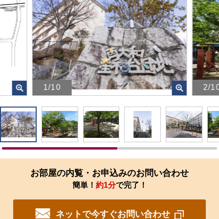
1/10
2/1
画
画
像
像
を
を
ク
ク
リ
リ
ッ
ッ
ク
ク
す
す
お部屋の内覧・お申込みのお問い合わせ
る
る
簡単！
約1分
で完了！
と、
と、
拡
拡
大
大
ネットで今すぐお問い合わせ
さ
さ