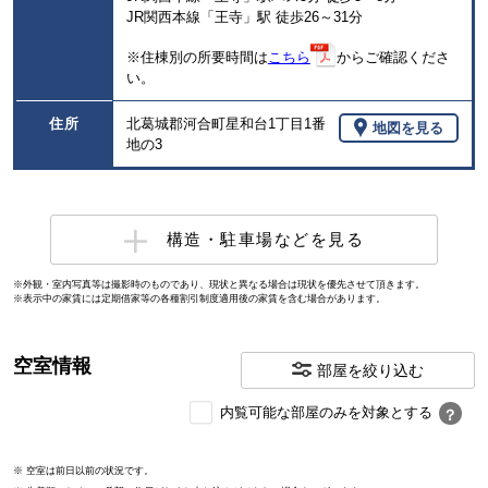
JR関西本線「王寺」駅 徒歩26～31分
※住棟別の所要時間は
こちら
からご確認くださ
い。
住所
北葛城郡河合町星和台1丁目1番
地図を見る
地の3
構造・駐車場などを見る
※外観・室内写真等は撮影時のものであり、現状と異なる場合は現状を優先させて頂きます。
※表示中の家賃には定期借家等の各種割引制度適用後の家賃を含む場合があります。
空室情報
部屋を絞り込む
内
内覧可能な部屋のみを対象とする
？
覧
可
※ 空室は前日以前の状況です。
能