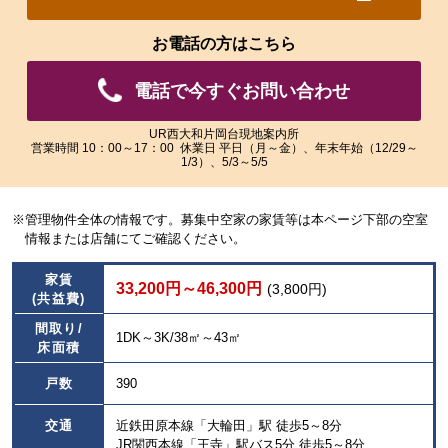
れ
れ
た
た
お電話の方はこちら
画
画
像
像
電話で今すぐお問い合わせ
を
を
ご
ご
覧
覧
UR西大和片岡台現地案内所
営業時間 10：00～17：00 休業日 平日（月～金）、年末年始（12/29～
い
い
1/3）、5/3～5/5
た
た
だ
だ
け
け
※管理物件全体の情報です。募集中空家の家賃等は本ページ下部の空室
ま
ま
情報または店舗にてご確認ください。
す。
す。
家賃
33,200円～46,300円
(3,800円)
(共益費)
間取り/
1DK～3K/38㎡～43㎡
床面積
戸数
390
交通
近鉄田原本線「大輪田」駅 徒歩5～8分
JR関西本線「王寺」駅バス5分 徒歩5～8分