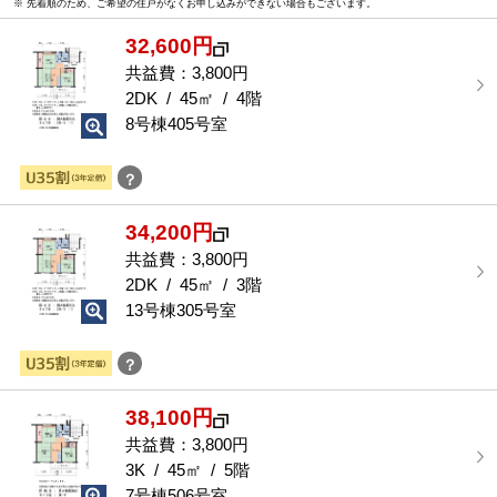
※ 先着順のため、ご希望の住戸がなくお申し込みができない場合もございます。
な
部
32,600円
屋
を
共益費：3,800円
選
2DK / 45㎡ / 4階
択
8号棟405号室
す
る
？
34,200円
共益費：3,800円
2DK / 45㎡ / 3階
13号棟305号室
？
38,100円
共益費：3,800円
3K / 45㎡ / 5階
7号棟506号室