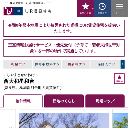
0
お気に入り
閲覧履歴
メニュー
令和8年熊本地震により被災された皆様にUR賃貸住宅を提供い
たします。
空室情報お届けサービス・優先受付（子育て・若者夫婦世帯対
象）を一部の物件で実施しています。
にしやまとせいわだい
お
西大和星和台
気
に
(奈良県北葛城郡河合町の賃貸物件)
入
り
物件情報
団地のくらし
周辺マップ