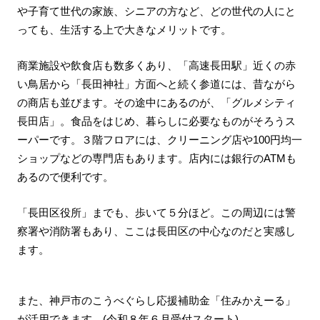
や子育て世代の家族、シニアの方など、どの世代の人にと
っても、生活する上で大きなメリットです。
商業施設や飲食店も数多くあり、「高速長田駅」近くの赤
い鳥居から「長田神社」方面へと続く参道には、昔ながら
の商店も並びます。その途中にあるのが、「グルメシティ
長田店」。食品をはじめ、暮らしに必要なものがそろうス
ーパーです。３階フロアには、クリーニング店や100円均一
ショップなどの専門店もあります。店内には銀行のATMも
あるので便利です。
「長田区役所」までも、歩いて５分ほど。この周辺には警
察署や消防署もあり、ここは長田区の中心なのだと実感し
ます。
また、神戸市のこうべぐらし応援補助金「住みかえーる」
が活用できます。(令和８年６月受付スタート)