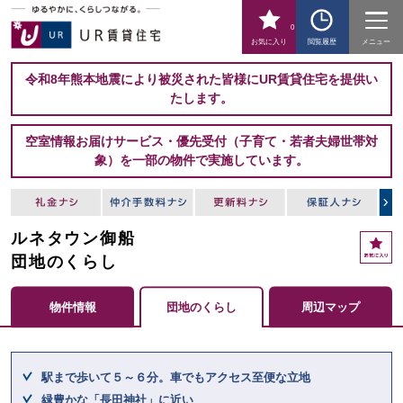
0
お気に入り
閲覧履歴
メニュー
令和8年熊本地震により被災された皆様にUR賃貸住宅を提供い
たします。
空室情報お届けサービス・優先受付（子育て・若者夫婦世帯対
象）を一部の物件で実施しています。
ルネタウン御船
お
気
団地のくらし
に
入
物件情報
団地のくらし
周辺マップ
り
ここからメインコンテンツになります。
駅まで歩いて５～６分。車でもアクセス至便な立地
緑豊かな「長田神社」に近い