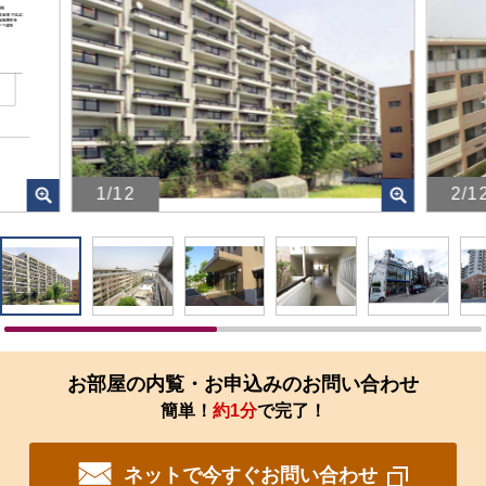
1/12
2/1
画
画
像
像
を
を
ク
ク
リ
リ
ッ
ッ
ク
ク
す
す
お部屋の内覧・お申込みのお問い合わせ
る
る
簡単！
約1分
で完了！
と、
と、
拡
拡
大
大
ネットで今すぐお問い合わせ
さ
さ