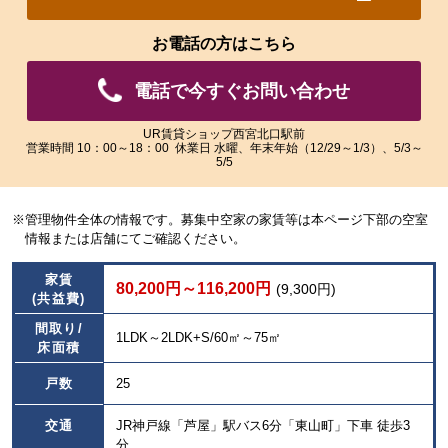
れ
れ
た
た
お電話の方はこちら
画
画
像
像
電話で今すぐお問い合わせ
を
を
ご
ご
覧
覧
UR賃貸ショップ西宮北口駅前
営業時間 10：00～18：00 休業日 水曜、年末年始（12/29～1/3）、5/3～
い
い
5/5
た
た
だ
だ
け
け
※管理物件全体の情報です。募集中空家の家賃等は本ページ下部の空室
ま
ま
情報または店舗にてご確認ください。
す。
す。
家賃
80,200円～116,200円
(9,300円)
(共益費)
間取り/
1LDK～2LDK+S/60㎡～75㎡
床面積
戸数
25
交通
JR神戸線「芦屋」駅バス6分「東山町」下車 徒歩3
分