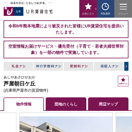
0
お気に入り
閲覧履歴
メニュー
令和8年熊本地震により被災された皆様にUR賃貸住宅を提供い
たします。
空室情報お届けサービス・優先受付（子育て・若者夫婦世帯対
象）を一部の物件で実施しています。
あしやあさひがおか
お
芦屋朝日ケ丘
気
に
(兵庫県芦屋市の賃貸物件)
入
り
物件情報
団地のくらし
周辺マップ