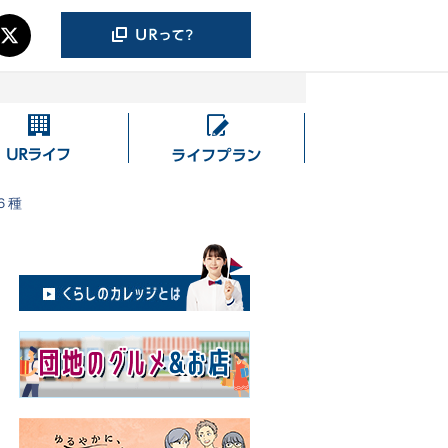
UR
ラ
ラ
イ
イ
フ
６種
フ
プ
ラ
ン