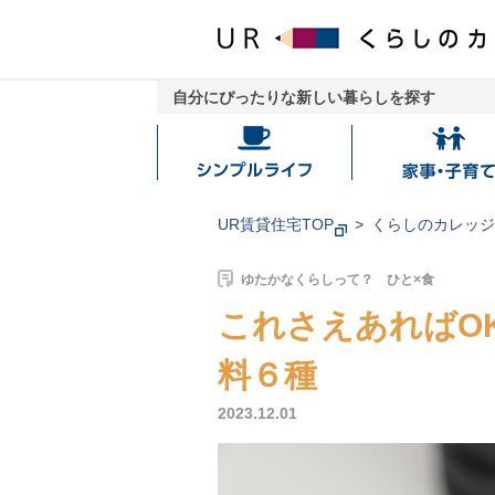
自分にぴったりな新しい暮らしを探す
シ
家
ン
事・
プ
子
UR賃貸住宅TOP
くらしのカレッ
ル
育
ラ
て
ゆたかなくらしって？ ひと×食
イ
これさえあればO
フ
料６種
2023.12.01