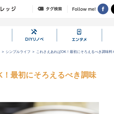
DIY
エ
リ
ン
ノ
タ
ジ
シンプルライフ
これさえあればOK！最初にそろえるべき調味料
ベ
メ
K！最初にそろえるべき調味