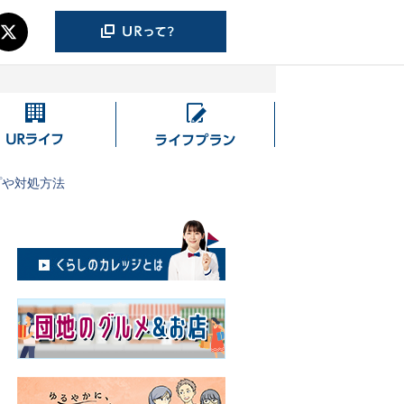
UR
ラ
ラ
イ
イ
フ
プや対処方法
フ
プ
ラ
ン