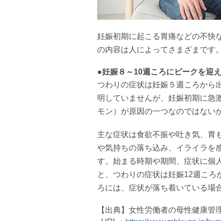
妊娠初期に起こる胃痛などの不快
の内容は人によってさまざまです
●妊娠８～10週ころにピークを迎
つわりの症状は妊娠５週ころから
明していませんが、妊娠初期に急激
モン）が原因の一つなのではない
主な症状は食欲不振や吐き気、胃
や気持ちの落ち込み、イライラを
す。始まる時期や期間、症状に個
と、つわりの症状は妊娠12週ころ
ろには、症状が落ち着いている場
【出典】女性労働者の母性健康管