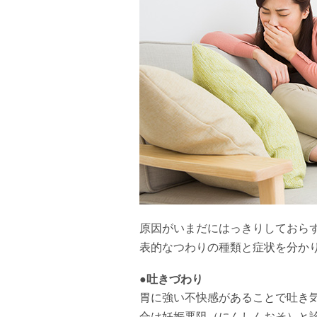
原因がいまだにはっきりしておら
表的なつわりの種類と症状を分か
●吐きづわり
胃に強い不快感があることで吐き
合は妊娠悪阻（にんしんおそ）と