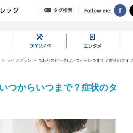
DIY
エ
リ
ン
ノ
タ
ジ
ライフプラン
つわりのピークはいつからいつまで？症状のタイ
ベ
メ
いつからいつまで？症状のタ