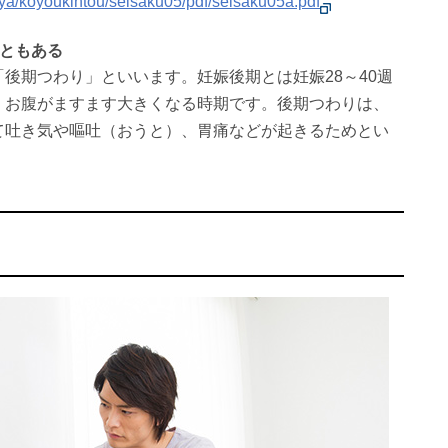
ya/koyoukintou/seisaku05/pdf/seisaku05a.pdf
こともある
後期つわり」といいます。妊娠後期とは妊娠28～40週
、お腹がますます大きくなる時期です。後期つわりは、
て吐き気や嘔吐（おうと）、胃痛などが起きるためとい