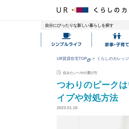
自分にぴったりな新しい暮らしを探す
シ
家
ン
事・
プ
子
UR賃貸住宅TOP
くらしのカレッ
ル
育
ラ
て
住みたいへやの選び方
イ
つわりのピークは
フ
イプや対処方法
2023.01.18