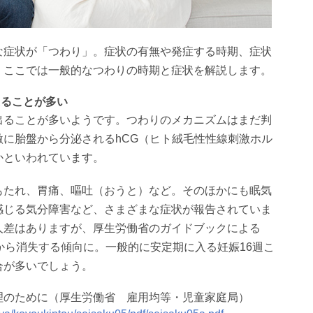
な症状が「つわり」。症状の有無や発症する時期、症状
。ここでは一般的なつわりの時期と症状を解説します。
えることが多い
出ることが多いようです。つわりのメカニズムはまだ判
に胎盤から分泌されるhCG（ヒト絨毛性性線刺激ホル
かといわれています。
もたれ、胃痛、嘔吐（おうと）など。そのほかにも眠気
感じる気分障害など、さまざまな症状が報告されていま
人差はありますが、厚生労働省のガイドブックによる
から消失する傾向に。一般的に安定期に入る妊娠16週こ
合が多いでしょう。
理のために（厚生労働省 雇用均等・児童家庭局）