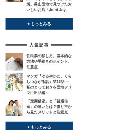
所。男山団地で見つけたお
いしいお店「Joint Joy」
+ もっとみる
住民票の移し方。基本的な
方法や手続きのポイント、
注意点
マンガ『ゆるやかに、くら
しつながる話』第16話 ～
私のとっておきを団地フリ
マに出品編～
「定期借家」と「普通借
家」の違いとは？借り主か
ら見たメリットと注意点
+ もっとみる