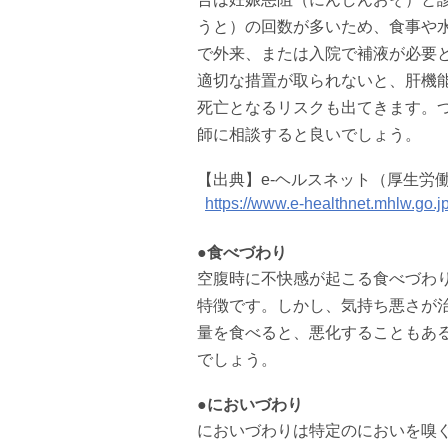
うと）の回数が多いため、食事や
で外来、または入院で補液が必要
適切な措置が取られないと、肝機
死亡となるリスクも出てきます。
師に相談すると良いでしょう。
【出典】e-ヘルスネット（厚生労
https://www.e-healthnet.mhlw.go.jp
●食べづわり
空腹時に不快感が起こる食べづわ
特徴です。しかし、気持ち悪さが
量を食べると、悪化することもあ
でしょう。
●においづわり
においづわりは特定のにおいを嗅