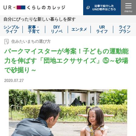
Menu
自分にぴったりな新しい暮らしを探す
シンプル
家事・
DIY
UR
ライフ
エンタメ
ライフ
子育て
リノベ
ライフ
プラン
住みたいまちの選び方
パークマイスターが考案！子どもの運動能
力を伸ばす「団地エクササイズ」⑤～砂場
で砂掘り～
2020.07.27