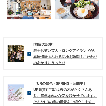
[前回の記事]
若手お笑い芸人・ロングアイランドが、
異国情緒あふれる団地を訪問！こだわり
のあかりにうっとり
［URの景色 - SPRING - 公開中］
UR賃貸住宅には桜の木がたくさんあ
り、毎年きれいな花を咲かせています。
そんなURの春の風景をご紹介します。