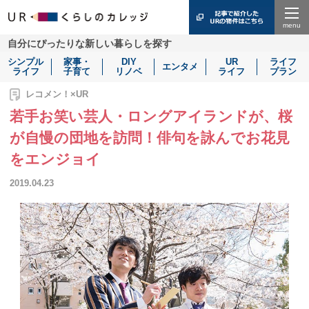
Menu
自分にぴったりな新しい暮らしを探す
シンプル
家事・
DIY
UR
ライフ
エンタメ
ライフ
子育て
リノベ
ライフ
プラン
レコメン！×UR
若手お笑い芸人・ロングアイランドが、桜
が自慢の団地を訪問！俳句を詠んでお花見
をエンジョイ
2019.04.23