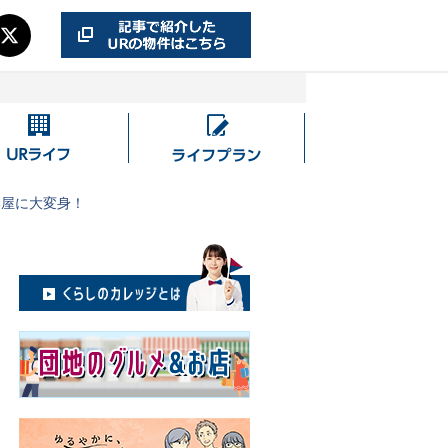
UR
ラ
ラ
イ
イ
フ
部屋に大変身！
フ
プ
ラ
ン