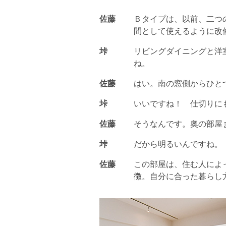
佐藤
Ｂタイプは、以前、二つ
間として使えるように改
垰
リビングダイニングと洋
ね。
佐藤
はい。南の窓側からひと
垰
いいですね！ 仕切りに
佐藤
そうなんです。奧の部屋
垰
だから明るいんですね。
佐藤
この部屋は、住む人によっ
徴。自分に合った暮らし