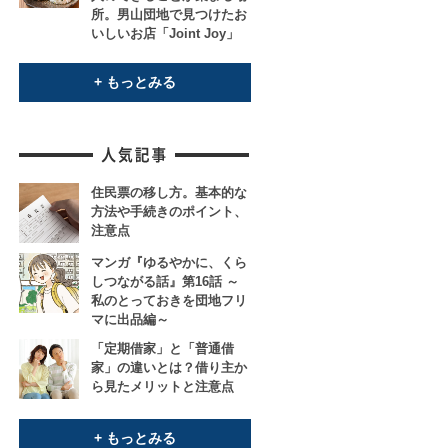
所。男山団地で見つけたお
いしいお店「Joint Joy」
+ もっとみる
住民票の移し方。基本的な
方法や手続きのポイント、
注意点
マンガ『ゆるやかに、くら
しつながる話』第16話 ～
私のとっておきを団地フリ
マに出品編～
「定期借家」と「普通借
家」の違いとは？借り主か
ら見たメリットと注意点
+ もっとみる