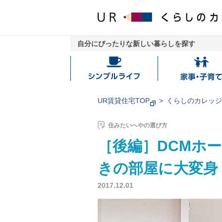
自分にぴったりな新しい暮らしを探す
シ
家
ン
事・
プ
子
UR賃貸住宅TOP
くらしのカレッ
ル
育
ラ
て
住みたいへやの選び方
イ
［後編］DCMホ
フ
きの部屋に大変身
2017.12.01