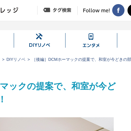
DIY
エ
リ
ン
ノ
タ
ジ
DIYリノベ
［後編］DCMホーマックの提案で、和室が今どきの
ベ
メ
ーマックの提案で、和室が今ど
！