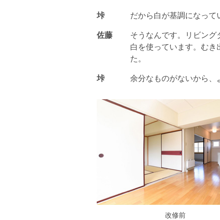
垰
だから白が基調になって
佐藤
そうなんです。リビング
白を使っています。むき
た。
垰
余分なものがないから、
改修前