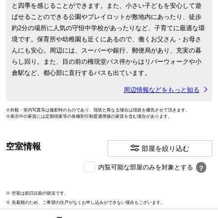
と四季を感じることができます。また、小さい子どもを安心して遊
ばせることのできる公園やプレイロットが敷地内にあったり、徒歩
約2分の場所に人気の守恒中学校があったりなど、子育てに最適な環
境です。保育所や幼稚園も近くにあるので、働くお父さん・お母さ
んにも安心。周辺には、スーパーや銀行、郵便局があり、充実の暮
らし回り。また、目の前の権現堂バス停からはリバーウォークや小
倉駅など、都心部に直行するバスも出ています。
周辺情報などをもっと知る
※外観・室内写真等は撮影時のものであり、現状と異なる場合は現状を優先させて頂きます。
※表示中の家賃には定期借家等の各種割引制度適用後の家賃を含む場合があります。
空室情報
部屋を絞り込む
内
内覧可能な部屋のみを対象とする
？
覧
可
※ 空室は前日以前の状況です。
能
※ 先着順のため、ご希望の住戸がなくお申し込みができない場合もございます。
な
部