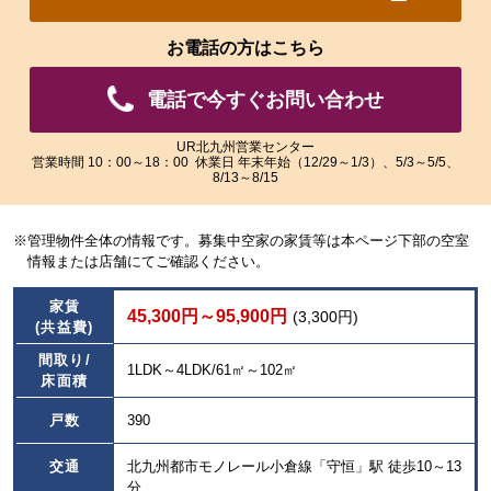
れ
れ
た
た
お電話の方はこちら
画
画
像
像
電話で今すぐお問い合わせ
を
を
ご
ご
覧
覧
UR北九州営業センター
営業時間 10：00～18：00 休業日 年末年始（12/29～1/3）、5/3～5/5、
い
い
8/13～8/15
た
た
だ
だ
け
け
※管理物件全体の情報です。募集中空家の家賃等は本ページ下部の空室
ま
ま
情報または店舗にてご確認ください。
す。
す。
家賃
45,300円～95,900円
(3,300円)
(共益費)
間取り/
1LDK～4LDK/61㎡～102㎡
床面積
戸数
390
交通
北九州都市モノレール小倉線「守恒」駅 徒歩10～13
分