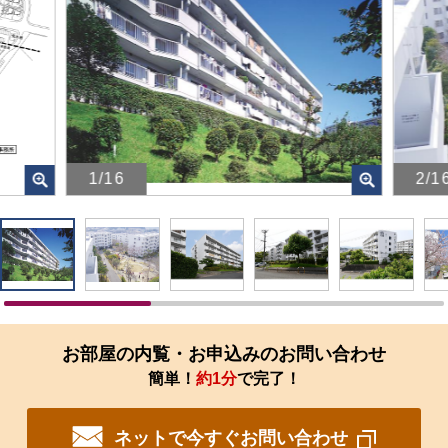
1/16
2/1
画
画
像
像
を
を
ク
ク
リ
リ
ッ
ッ
ク
ク
す
す
お部屋の内覧・お申込みのお問い合わせ
る
る
簡単！
約1分
で完了！
と、
と、
拡
拡
大
大
ネットで今すぐお問い合わせ
さ
さ