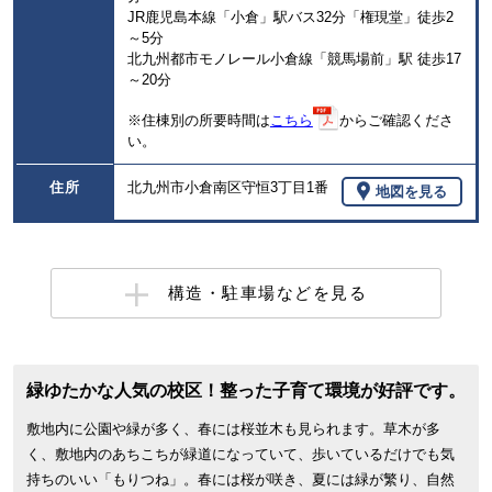
JR鹿児島本線「小倉」駅バス32分「権現堂」徒歩2
～5分
北九州都市モノレール小倉線「競馬場前」駅 徒歩17
～20分
※住棟別の所要時間は
こちら
からご確認くださ
い。
住所
北九州市小倉南区守恒3丁目1番
地図を見る
構造・駐車場などを見る
緑ゆたかな人気の校区！整った子育て環境が好評です。
敷地内に公園や緑が多く、春には桜並木も見られます。草木が多
く、敷地内のあちこちが緑道になっていて、歩いているだけでも気
持ちのいい「もりつね」。春には桜が咲き、夏には緑が繁り、自然