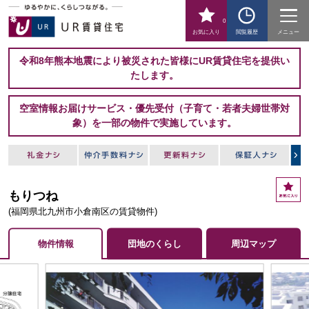
0
お気に入り
閲覧履歴
メニュー
令和8年熊本地震により被災された皆様にUR賃貸住宅を提供い
たします。
空室情報お届けサービス・優先受付（子育て・若者夫婦世帯対
象）を一部の物件で実施しています。
お
もりつね
気
に
(福岡県北九州市小倉南区の賃貸物件)
入
り
物件情報
団地のくらし
周辺マップ