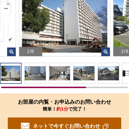
1/8
2/8
画
画
像
像
を
を
ク
ク
リ
リ
ッ
ッ
ク
ク
す
す
お部屋の内覧・お申込みのお問い合わせ
る
る
簡単！
約1分
で完了！
と、
と、
拡
拡
大
大
ネットで今すぐお問い合わせ
さ
さ