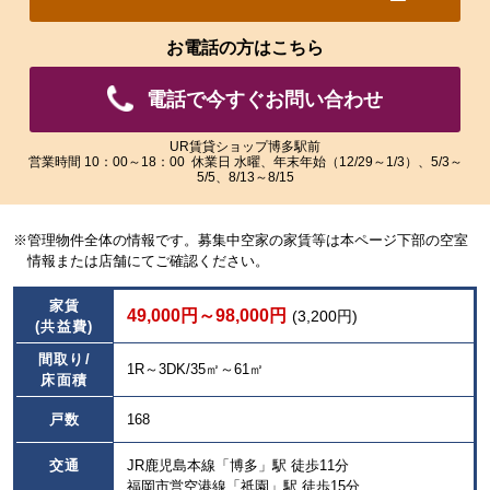
れ
れ
た
た
お電話の方はこちら
画
画
像
像
電話で今すぐお問い合わせ
を
を
ご
ご
覧
覧
UR賃貸ショップ博多駅前
営業時間 10：00～18：00 休業日 水曜、年末年始（12/29～1/3）、5/3～
い
い
5/5、8/13～8/15
た
た
だ
だ
け
け
※管理物件全体の情報です。募集中空家の家賃等は本ページ下部の空室
ま
ま
情報または店舗にてご確認ください。
す。
す。
家賃
49,000円～98,000円
(3,200円)
(共益費)
間取り/
1R～3DK/35㎡～61㎡
床面積
戸数
168
交通
JR鹿児島本線「博多」駅 徒歩11分
福岡市営空港線「祇園」駅 徒歩15分