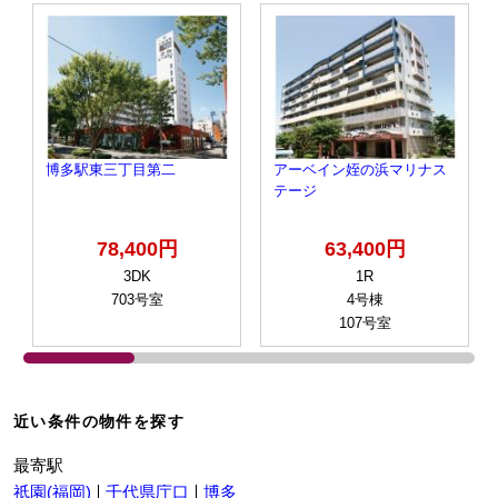
博多駅東三丁目第二
アーベイン姪の浜マリナス
テージ
78,400円
63,400円
3DK
1R
703号室
4号棟
107号室
近い条件の物件を探す
最寄駅
祇園(福岡)
千代県庁口
博多