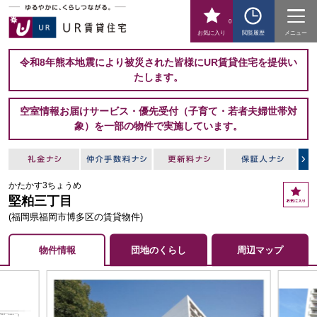
0
お気に入り
閲覧履歴
メニュー
令和8年熊本地震により被災された皆様にUR賃貸住宅を提供い
たします。
空室情報お届けサービス・優先受付（子育て・若者夫婦世帯対
象）を一部の物件で実施しています。
かたかす3ちょうめ
お
堅粕三丁目
気
に
(福岡県福岡市博多区の賃貸物件)
入
り
物件情報
団地のくらし
周辺マップ