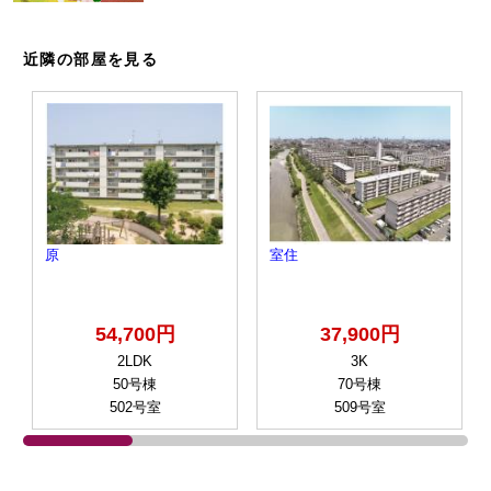
近隣の部屋を見る
原
室住
54,700円
37,900円
2LDK
3K
50号棟
70号棟
502号室
509号室