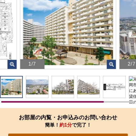
1/7
2/7
画
画
像
像
を
を
ク
ク
リ
リ
ッ
ッ
ク
ク
す
す
お部屋の内覧・お申込みのお問い合わせ
る
る
簡単！
約1分
で完了！
と、
と、
拡
拡