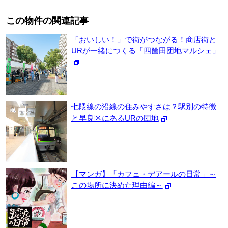
この物件の関連記事
「おいしい！」で街がつながる！商店街と
URが一緒につくる「四箇田団地マルシェ」
七隈線の沿線の住みやすさは？駅別の特徴
と早良区にあるURの団地
【マンガ】「カフェ・デアールの日常」～
この場所に決めた理由編～