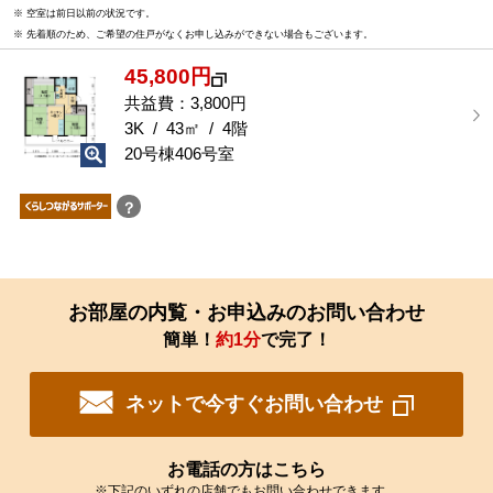
※ 空室は前日以前の状況です。
能
※ 先着順のため、ご希望の住戸がなくお申し込みができない場合もございます。
な
部
45,800円
屋
を
共益費：3,800円
選
3K / 43㎡ / 4階
択
20号棟406号室
す
る
？
お部屋の内覧・お申込みのお問い合わせ
簡単！
約1分
で完了！
ネットで今すぐお問い合わせ
お電話の方はこちら
※下記のいずれの店舗でもお問い合わせできます。