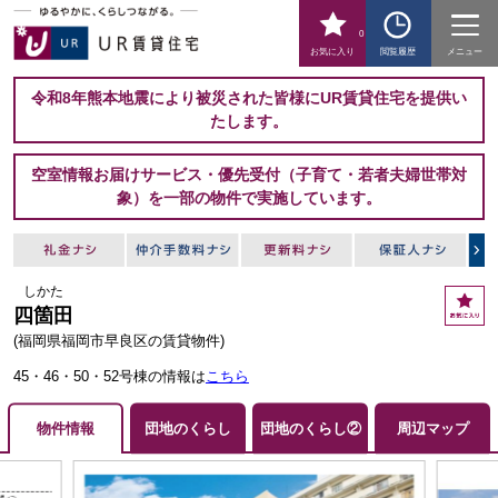
0
お気に入り
閲覧履歴
メニュー
令和8年熊本地震により被災された皆様にUR賃貸住宅を提供い
たします。
空室情報お届けサービス・優先受付（子育て・若者夫婦世帯対
象）を一部の物件で実施しています。
しかた
お
四箇田
気
に
(福岡県福岡市早良区の賃貸物件)
入
45・46・50・52号棟の情報は
こちら
り
物件情報
団地のくらし
団地のくらし②
周辺マップ