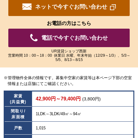
大
大
ネットで今すぐお問い合わせ
さ
さ
れ
れ
た
た
お電話の方はこちら
画
画
像
像
電話で今すぐお問い合わせ
を
を
ご
ご
覧
覧
UR賃貸ショップ西新
営業時間 10：00～18：00 休業日 水曜、年末年始（12/29～1/3）、5/3～
い
い
5/5、8/13～8/15
た
た
だ
だ
け
け
※管理物件全体の情報です。募集中空家の家賃等は本ページ下部の空室
ま
ま
情報または店舗にてご確認ください。
す。
す。
家賃
42,900円～79,400円
(3,800円)
(共益費)
間取り/
1LDK～3LDK/49㎡～94㎡
床面積
戸数
1,015