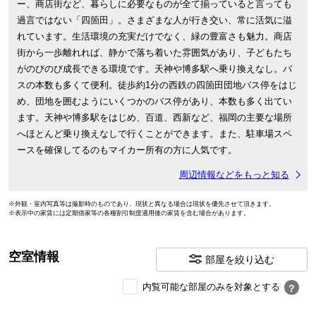
ー、商店街など、暮らしに必要なものが全て揃っていると言っても
過言ではない「四箇田」。さまざまな人が行き交い、常に活気に溢
れています。生活環境の充実だけでなく、緑の豊富さも魅力。商店
街から一歩離れれば、静かで落ち着いた雰囲気があり、子どもたち
がのびのび成長できる環境です。天神や博多駅へ乗り換えなし。バ
スの本数も多くて便利。徒歩約1分の西鉄の四箇田団地バス停をはじ
め、団地を囲むようにいくつかのバス停があり、本数も多く出てい
ます。天神や博多駅をはじめ、百道、西新など、福岡の主要な場所
へほとんど乗り換えなしで行くことができます。また、駐車場スペ
ースを確保してるのもマイカー所有の方に人気です。
周辺情報などをもっと知る
※外観・室内写真等は撮影時のものであり、現状と異なる場合は現状を優先させて頂きます。
※表示中の家賃には定期借家等の各種割引制度適用後の家賃を含む場合があります。
空室情報
部屋を絞り込む
内
内覧可能な部屋のみを対象とする
？
覧
可