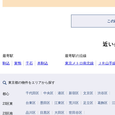
この
近い
最寄駅
最寄駅の沿線
駒込
巣鴨
千石
本駒込
東京メトロ南北線
ＪＲ山手
東京都の物件をエリアから探す
千代田区
中央区
港区
新宿区
文京区
渋谷区
都心
台東区
墨田区
江東区
荒川区
足立区
葛飾区
23区東
品川区
目黒区
大田区
世田谷区
23区南