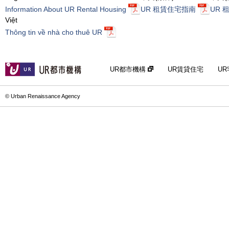
Information About UR Rental Housing
UR 租賃住宅指南
UR 
Việt
Thông tin về nhà cho thuê UR
UR都市機構
UR賃貸住宅
U
© Urban Renaissance Agency