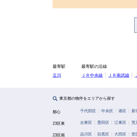
最寄駅
最寄駅の沿線
立川
ＪＲ中央線
ＪＲ南武線
東京都の物件をエリアから探す
千代田区
中央区
港区
新
都心
台東区
墨田区
江東区
荒
23区東
品川区
目黒区
大田区
世
23区南