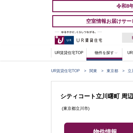
令和8
空室情報お届けサー
UR賃貸住宅TOP
物件を探す
U
UR賃貸住宅TOP
関東
東京都
立
シティコート立川曙町 周
(東京都立川市)
物件情報