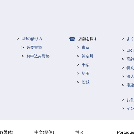
URの借り方
店舗を探す
よ
必要書類
東京
U
お申込み資格
神奈川
高
千葉
特
埼玉
法人
茨城
宅
お
イ
文(繁体)
中文(簡体)
한국
Portugu