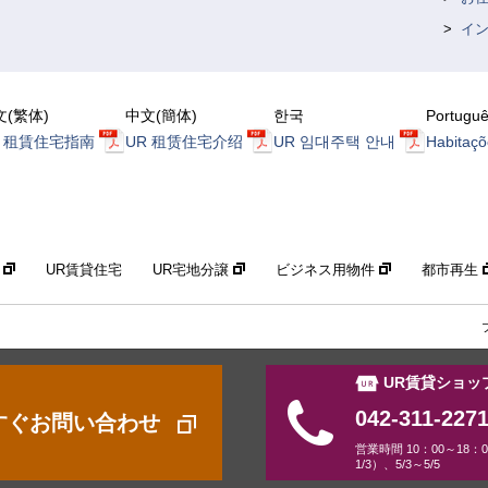
イ
文(繁体)
中文(簡体)
한국
Portugu
R 租賃住宅指南
UR 租赁住宅介绍
UR 임대주택 안내
Habitaçõ
構
UR賃貸住宅
UR宅地分譲
ビジネス用物件
都市再生
UR賃貸ショッ
042-311-227
すぐお問い合わせ
営業時間 10：00～18：
1/3）、5/3～5/5