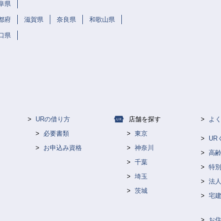
阜県
都府
滋賀県
奈良県
和歌山県
口県
URの借り方
店舗を探す
よ
必要書類
東京
U
お申込み資格
神奈川
高
千葉
特
埼玉
法人
茨城
宅
お