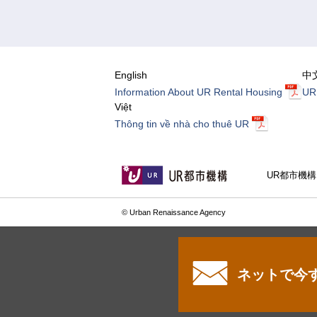
English
中
Information About UR Rental Housing
U
Việt
Thông tin về nhà cho thuê UR
UR都市機
© Urban Renaissance Agency
ネットで今