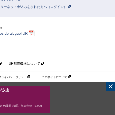
ンターネット申込みをされた方へ（ログイン）
ês
es de aluguel UR
UR都市機構について
プライバシーポリシー
このサイトについて
プ永山
1
00 休業日 水曜、年末年始（12/29～