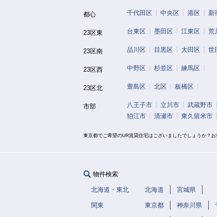
千代田区
中央区
港区
新
都心
台東区
墨田区
江東区
荒
23区東
品川区
目黒区
大田区
世
23区南
中野区
杉並区
練馬区
23区西
豊島区
北区
板橋区
23区北
八王子市
立川市
武蔵野市
市部
狛江市
清瀬市
東久留米市
東京都でご希望のUR賃貸住宅はございましたでしょうか？
物件検索
北海道・東北
北海道
宮城県
関東
東京都
神奈川県