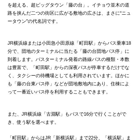
を超える、超ビッグタウン「藤の台」。イチョウ並木の道
路を挟んだ二つの街区に広がる敷地の広さは、まさに“ニュ
ータウン”の代名詞です。
JR横浜線または小田急小田原線「町田駅」からバス乗車18
分で、団地のターミナルに当たる「藤の台団地バス停」に
到着します。バスターミナル発着の路線バスの種類・本数
は豊富で、「町田駅」からの深夜バスが停車するだけでな
く、タクシーの待機場としても利用されています。ほかに
も「藤の台東バス停」などが団地敷地内にあり、住棟によ
って一番近いバス停を利用することもできます。
また、JR横浜線「古淵駅」もバスで16分で行くことがで
き、使う駅を選べます。
「町田駅」からはJR「新横浜駅」まで22分、「横浜駅」ま