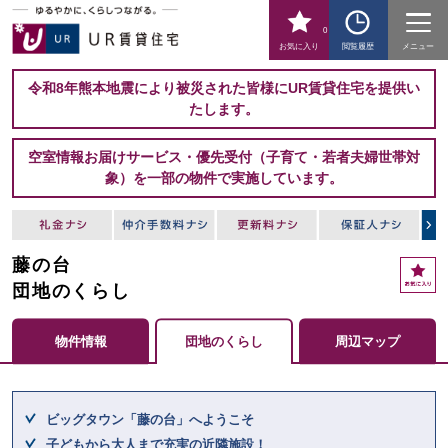
0
お気に入り
閲覧履歴
メニュー
令和8年熊本地震により被災された皆様にUR賃貸住宅を提供い
たします。
空室情報お届けサービス・優先受付（子育て・若者夫婦世帯対
象）を一部の物件で実施しています。
藤の台
お
気
団地のくらし
に
入
物件情報
団地のくらし
周辺マップ
り
ここからメインコンテンツになります。
ビッグタウン「藤の台」へようこそ
子どもから大人まで充実の近隣施設！