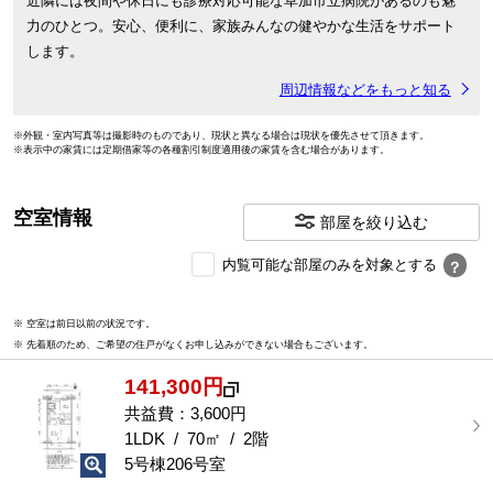
近隣には夜間や休日にも診療対応可能な草加市立病院があるのも魅
力のひとつ。安心、便利に、家族みんなの健やかな生活をサポート
します。
周辺情報などをもっと知る
※外観・室内写真等は撮影時のものであり、現状と異なる場合は現状を優先させて頂きます。
※表示中の家賃には定期借家等の各種割引制度適用後の家賃を含む場合があります。
空室情報
部屋を絞り込む
内
内覧可能な部屋のみを対象とする
？
覧
可
※ 空室は前日以前の状況です。
能
※ 先着順のため、ご希望の住戸がなくお申し込みができない場合もございます。
な
部
141,300円
屋
を
共益費：3,600円
選
1LDK / 70㎡ / 2階
択
5号棟206号室
す