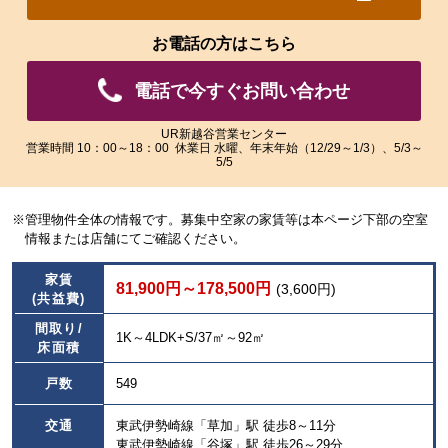
れ
れ
た
た
お電話の方はこちら
画
画
像
像
電話で今すぐお問い合わせ
を
を
ご
ご
覧
覧
UR新越谷営業センター
営業時間 10：00～18：00 休業日 水曜、年末年始（12/29～1/3）、5/3～
い
い
5/5
た
た
だ
だ
け
け
※管理物件全体の情報です。募集中空家の家賃等は本ページ下部の空室
ま
ま
情報または店舗にてご確認ください。
す。
す。
家賃
81,900円～178,500円
(3,600円)
(共益費)
間取り/
1K～4LDK+S/37㎡～92㎡
床面積
戸数
549
交通
東武伊勢崎線「草加」駅 徒歩8～11分
東武伊勢崎線「谷塚」駅 徒歩26～29分