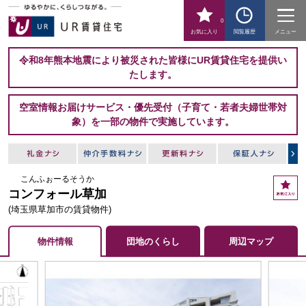
0
お気に入り
閲覧履歴
メニュー
令和8年熊本地震により被災された皆様にUR賃貸住宅を提供い
たします。
空室情報お届けサービス・優先受付（子育て・若者夫婦世帯対
象）を一部の物件で実施しています。
こんふぉーるそうか
お
コンフォール草加
気
に
(埼玉県草加市の賃貸物件)
入
り
物件情報
団地のくらし
周辺マップ