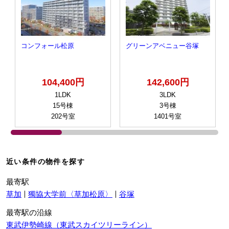
コンフォール松原
グリーンアベニュー谷塚
104,400円
142,600円
1LDK
3LDK
15号棟
3号棟
202号室
1401号室
近い条件の物件を探す
最寄駅
草加
獨協大学前〈草加松原〉
谷塚
最寄駅の沿線
東武伊勢崎線（東武スカイツリーライン）