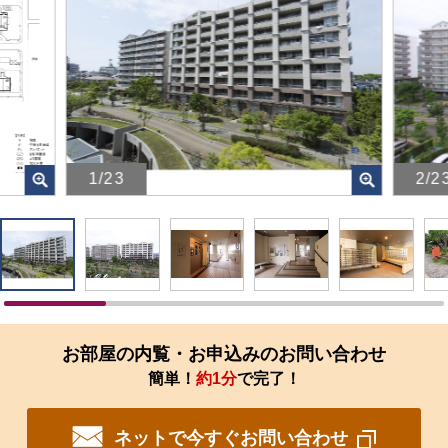
1/23
2/2
画
画
像
像
を
を
ク
ク
リ
リ
ッ
ッ
ク
ク
す
す
お部屋の内覧・お申込みのお問い合わせ
る
る
簡単！
約1分
で完了！
と、
と、
拡
拡
大
大
ネットで今すぐお問い合わせ
さ
さ