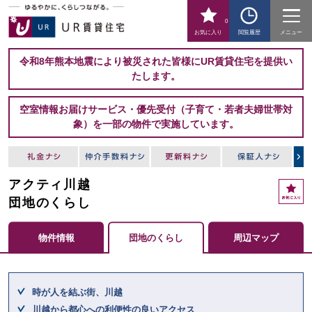
0
お気に入り
閲覧履歴
メニュー
令和8年熊本地震により被災された皆様にUR賃貸住宅を提供い
たします。
空室情報お届けサービス・優先受付（子育て・若者夫婦世帯対
象）を一部の物件で実施しています。
アクティ川越
お
気
団地のくらし
に
入
物件情報
団地のくらし
周辺マップ
り
ここからメインコンテンツになります。
時が人を結ぶ街、川越
川越から都心への利便性の良いアクセス