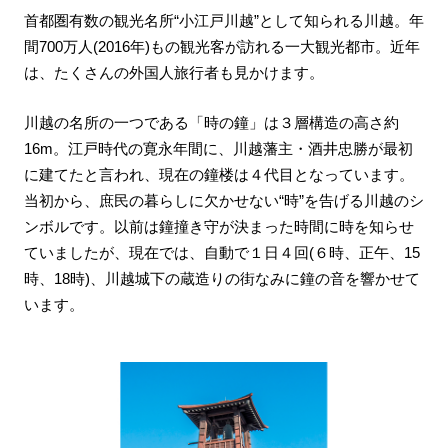
首都圏有数の観光名所“小江戸川越”として知られる川越。年
間700万人(2016年)もの観光客が訪れる一大観光都市。近年
は、たくさんの外国人旅行者も見かけます。
川越の名所の一つである「時の鐘」は３層構造の高さ約
16m。江戸時代の寛永年間に、川越藩主・酒井忠勝が最初
に建てたと言われ、現在の鐘楼は４代目となっています。
当初から、庶民の暮らしに欠かせない“時”を告げる川越のシ
ンボルです。以前は鐘撞き守が決まった時間に時を知らせ
ていましたが、現在では、自動で１日４回(６時、正午、15
時、18時)、川越城下の蔵造りの街なみに鐘の音を響かせて
います。