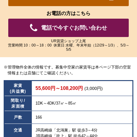
れ
れ
た
た
お電話の方はこちら
画
画
像
像
電話で今すぐお問い合わせ
を
を
ご
ご
覧
覧
UR賃貸ショップ上尾
営業時間 10：00～18：00 休業日 水曜、年末年始（12/29～1/3）、5/3～
い
い
5/5
た
た
だ
だ
け
け
※管理物件全体の情報です。募集中空家の家賃等は本ページ下部の空室
ま
ま
情報または店舗にてご確認ください。
す。
す。
家賃
55,600円～108,200円
(3,000円)
(共益費)
間取り/
1DK～4DK/37㎡～85㎡
床面積
戸数
166
交通
JR高崎線「北鴻巣」駅 徒歩3～4分
JR高崎線「吹上」駅 徒歩42～44分