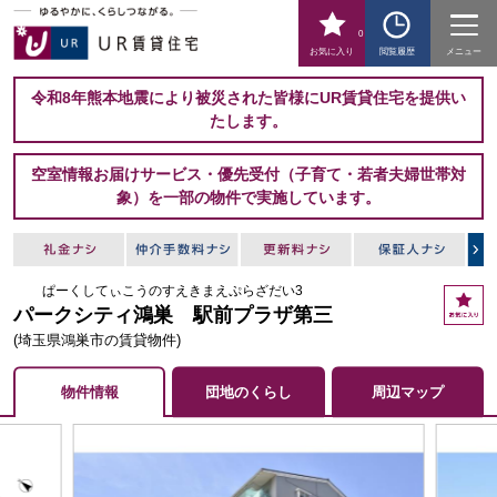
0
お気に入り
閲覧履歴
メニュー
令和8年熊本地震により被災された皆様にUR賃貸住宅を提供い
たします。
空室情報お届けサービス・優先受付（子育て・若者夫婦世帯対
象）を一部の物件で実施しています。
ぱーくしてぃこうのすえきまえぷらざだい3
お
パークシティ鴻巣 駅前プラザ第三
気
に
(埼玉県鴻巣市の賃貸物件)
入
り
物件情報
団地のくらし
周辺マップ