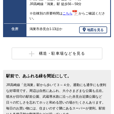
JR高崎線「鴻巣」駅 徒歩56～59分
※住棟別の所要時間は
こちら
からご確認くださ
い。
住所
鴻巣市赤見台1-13ほか
地図を見る
構造・駐車場などを見る
駅前で、あふれる緑を間近にして。
JR高崎線「北鴻巣」駅から歩いて３～４分。通勤にも通学にも便利
な好環境です。周辺は自然にあふれ、大小さまざまな公園も点在。
噴水が目印の駅前公園、武蔵導水路に沿った赤見台近隣公園など
日々の忙しさを忘れてホッと和める憩いの場がたくさんあります。
毎日のお買い物には、住まいのすぐ隣にあるスーパーが便利。駅前