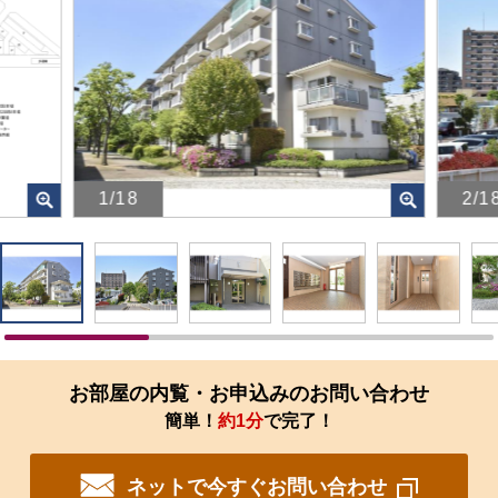
1/18
2/1
画
画
像
像
を
を
ク
ク
リ
リ
ッ
ッ
ク
ク
す
す
お部屋の内覧・お申込みのお問い合わせ
る
る
簡単！
約1分
で完了！
と、
と、
拡
拡
大
大
ネットで今すぐお問い合わせ
さ
さ