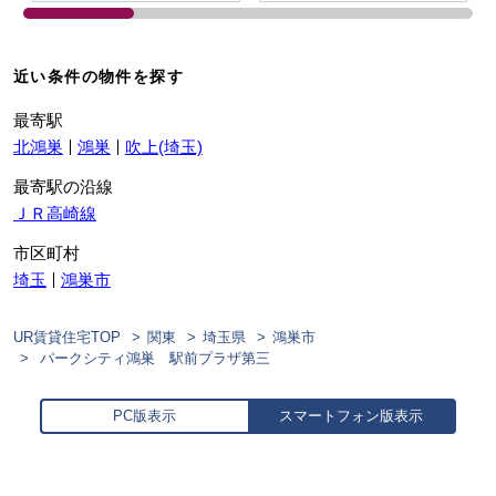
近い条件の物件を探す
最寄駅
北鴻巣
鴻巣
吹上(埼玉)
最寄駅の沿線
ＪＲ高崎線
市区町村
埼玉
鴻巣市
UR賃貸住宅TOP
関東
埼玉県
鴻巣市
パークシティ鴻巣 駅前プラザ第三
PC版表示
スマートフォン版表示