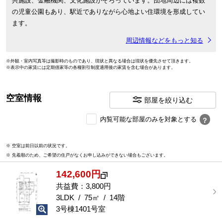
共施設、金融機関、文化施設がそろっています。団地周辺には複数
の児童公園もあり、駅近でありながら心地よい住環境を形成してい
ます。
周辺情報などをもっと知る
※外観・室内写真等は撮影時のものであり、現状と異なる場合は現状を優先させて頂きます。
※表示中の家賃には定期借家等の各種割引制度適用後の家賃を含む場合があります。
空室情報
部屋を絞り込む
内
内覧可能な部屋のみを対象とする
？
覧
可
※ 空室は前日以前の状況です。
能
※ 先着順のため、ご希望の住戸がなくお申し込みができない場合もございます。
な
部
142,600円
屋
を
共益費：3,800円
選
3LDK / 75㎡ / 14階
択
3号棟1401号室
す