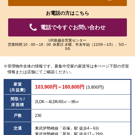
れ
れ
た
た
お電話の方はこちら
画
画
像
像
電話で今すぐお問い合わせ
を
を
ご
ご
覧
覧
UR新越谷営業センター
営業時間 10：00～18：00 休業日 水曜、年末年始（12/29～1/3）、5/3～
い
い
5/5
た
た
だ
だ
け
け
※管理物件全体の情報です。募集中空家の家賃等は本ページ下部の空室
ま
ま
情報または店舗にてご確認ください。
す。
す。
家賃
103,900円～160,600円
(3,800円)
(共益費)
間取り/
2LDK～4LDK/65㎡～86㎡
床面積
戸数
230
交通
東武伊勢崎線「谷塚」駅 徒歩4～6分
東武伊勢崎線「草加」駅 徒歩17～19分