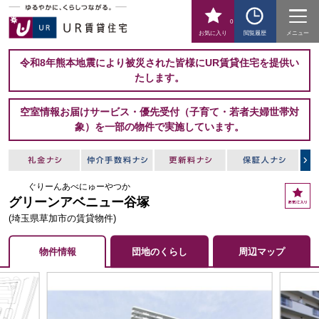
0
お気に入り
閲覧履歴
メニュー
令和8年熊本地震により被災された皆様にUR賃貸住宅を提供い
たします。
空室情報お届けサービス・優先受付（子育て・若者夫婦世帯対
象）を一部の物件で実施しています。
ぐりーんあべにゅーやつか
お
グリーンアベニュー谷塚
気
に
(埼玉県草加市の賃貸物件)
入
り
物件情報
団地のくらし
周辺マップ