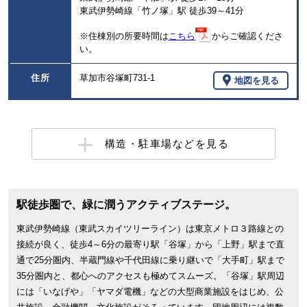
東武伊勢崎線「竹ノ塚」駅 徒歩39～41分
※住棟別の所要時間は
こちら
からご確認くださ
い。
住所
草加市谷塚町731-1
地図を見る
構造・駐車場などを見る
駅徒歩圏で、緑に潤うアクティブステージ。
東武伊勢崎線（東武スカイツリーライン）は東京メトロ３路線との
接続が良く、徒歩4～6分の最寄り駅「谷塚」から「上野」駅まで直
通で25分圏内、半蔵門線や千代田線に乗り継いで「大手町」駅まで
35分圏内と、都心へのアクセスも極めてスムーズ。「谷塚」駅周辺
には「いなげや」「ヤマダ電機」などの大型商業施設をはじめ、公