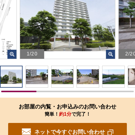
1/20
2/2
画
画
像
像
を
を
ク
ク
リ
リ
ッ
ッ
ク
ク
す
す
お部屋の内覧・お申込みのお問い合わせ
る
る
簡単！
約1分
で完了！
と、
と、
拡
拡
大
大
ネットで今すぐお問い合わせ
さ
さ