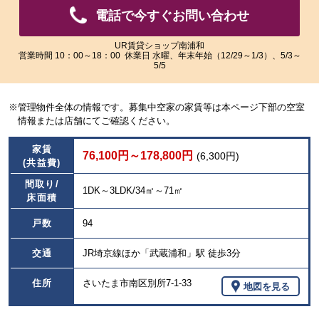
像
像
電話で今すぐお問い合わせ
を
を
ご
ご
覧
覧
UR賃貸ショップ南浦和
営業時間 10：00～18：00 休業日 水曜、年末年始（12/29～1/3）、5/3～
い
い
5/5
た
た
だ
だ
け
け
※管理物件全体の情報です。募集中空家の家賃等は本ページ下部の空室
ま
ま
情報または店舗にてご確認ください。
す。
す。
家賃
76,100円～178,800円
(6,300円)
(共益費)
間取り/
1DK～3LDK/34㎡～71㎡
床面積
戸数
94
交通
JR埼京線ほか「武蔵浦和」駅 徒歩3分
住所
さいたま市南区別所7-1-33
地図を見る