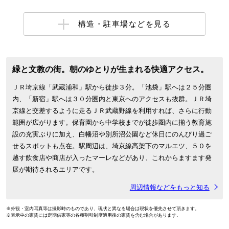
構造・駐車場などを見る
緑と文教の街。朝のゆとりが生まれる快適アクセス。
ＪＲ埼京線「武蔵浦和」駅から徒歩３分。「池袋」駅へは２５分圏
内、「新宿」駅へは３０分圏内と東京へのアクセスも抜群。ＪＲ埼
京線と交差するように走るＪＲ武蔵野線を利用すれば、さらに行動
範囲が広がります。保育園から中学校までが徒歩圏内に揃う教育施
設の充実ぶりに加え、白幡沼や別所沼公園など休日にのんびり過ご
せるスポットも点在。駅周辺は、埼京線高架下のマルエツ、５０を
越す飲食店や商店が入ったマーレなどがあり、これからますます発
展が期待されるエリアです。
周辺情報などをもっと知る
※外観・室内写真等は撮影時のものであり、現状と異なる場合は現状を優先させて頂きます。
※表示中の家賃には定期借家等の各種割引制度適用後の家賃を含む場合があります。