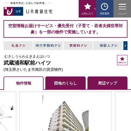
0
お気に入り
閲覧履歴
メニュー
空室情報お届けサービス・優先受付（子育て・若者夫婦世帯対
象）を一部の物件で実施しています。
むさしうらわえきまえはいつ
お
武蔵浦和駅前ハイツ
気
に
(埼玉県さいたま市南区の賃貸物件)
入
り
物件情報
団地のくらし
周辺マップ