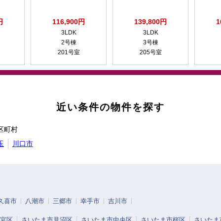
円
116,900円
139,800円
1
3LDK
3LDK
2号棟
3号棟
201号室
205号室
近い条件の物件を探す
区町村
玉
川口市
久喜市
八潮市
三郷市
幸手市
吉川市
宮区
さいたま市見沼区
さいたま市中央区
さいたま市桜区
さいたま