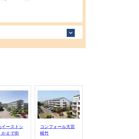
わイーストシ
コンフォール大宮
コンフォール南浦
 かえで街
植竹
和