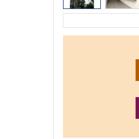
リ
ッ
ク
す
る
と、
拡
大
さ
れ
た
画
像
を
ご
覧
い
た
だ
け
ま