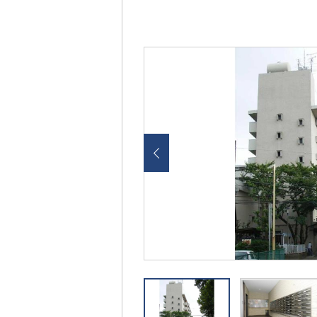
画
像
を
ク