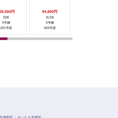
05,500円
94,800円
125,500円
2DK
3LDK
2DK
5号棟
5号棟
8号棟
201号室
403号室
1302号室
市浦和区
さいたま市南区