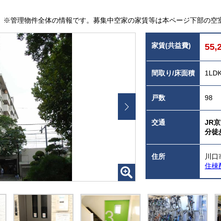
※管理物件全体の情報です。募集中空家の家賃等は本ページ下部の空
家賃(共益費)
55,
間取り/床面積
1LD
戸数
98
交通
JR
分徒
住所
川口市
住棟