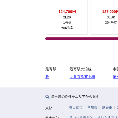
124,700円
127,000
2LDK
3LDK
1号棟
304号室
606号室
最寄駅
最寄駅の沿線
市
蕨
ＪＲ京浜東北線
埼
埼玉県の物件をエリアから探す
春日部市
草加市
越谷市
東部
さいたま市北区
さいたま市大