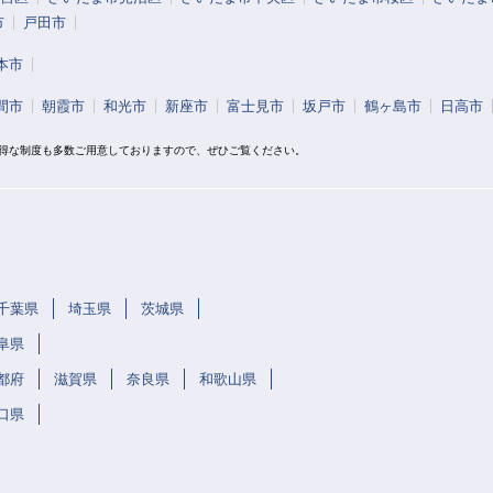
市
戸田市
本市
間市
朝霞市
和光市
新座市
富士見市
坂戸市
鶴ヶ島市
日高市
お得な制度も多数ご用意しておりますので、ぜひご覧ください。
千葉県
埼玉県
茨城県
阜県
都府
滋賀県
奈良県
和歌山県
口県