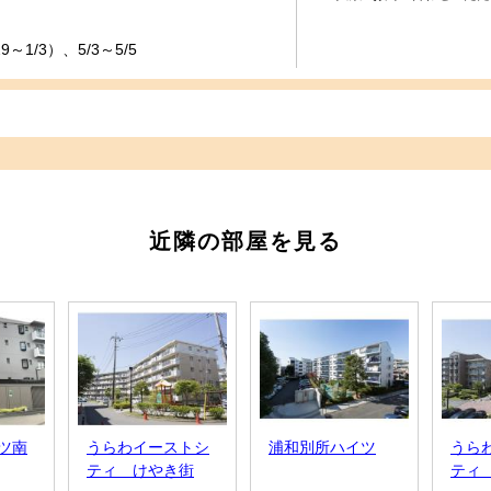
～1/3）、5/3～5/5
近隣の部屋を見る
ツ南
うらわイーストシ
浦和別所ハイツ
うら
ティ けやき街
ティ