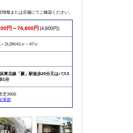
室情報または店舗にてご確認ください。
200円～76,600円
(4,600円)
K～2LDK/41㎡～47㎡
京浜東北線「蕨」駅徒歩20分又はバス3
歩1分
芝3905
配置図