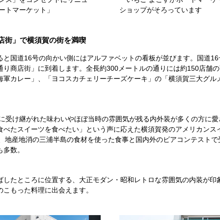
ポートマーケット」
ショップがそろっています
店街」で横須賀の街を満喫
ると国道16号の向かい側にはアルファベットの看板が並びます。国道1
り商店街」に到着します。全長約300メートルの通りには約150店舗
海軍カレー」、「ヨコスカチェリーチーズケーキ」の「横須賀三大グル
忠実に受け継がれた味わいやほぼ当時の雰囲気が残る内外装が多くの方に
べたスイーツを食べたい」という声に応えた横須賀発のアメリカンスイーツ
)」、地産地消の三浦半島の食材を使った食事と国内外のビアコンテスト
も多数。
したところに位置する、大正モダン・昭和レトロな雰囲気の内装が印象的
のこもった料理に出会えます。