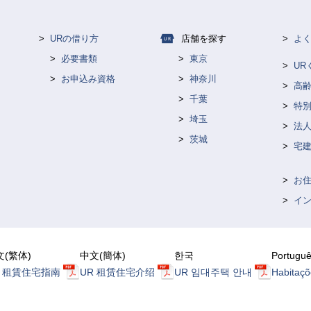
URの借り方
店舗を探す
よ
必要書類
東京
U
お申込み資格
神奈川
高
千葉
特
埼玉
法人
茨城
宅
お
イ
文(繁体)
中文(簡体)
한국
Portugu
R 租賃住宅指南
UR 租赁住宅介绍
UR 임대주택 안내
Habitaçõ