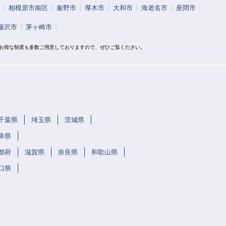
相模原市南区
秦野市
厚木市
大和市
海老名市
座間市
藤沢市
茅ヶ崎市
？お得な制度も多数ご用意しておりますので、ぜひご覧ください。
千葉県
埼玉県
茨城県
阜県
都府
滋賀県
奈良県
和歌山県
口県