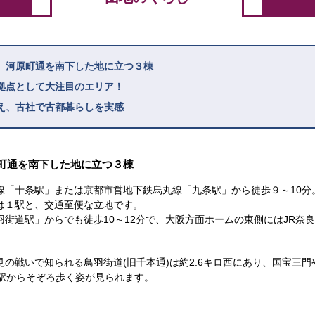
、河原町通を南下した地に立つ３棟
拠点として大注目のエリア！
え、古社で古都暮らしを実感
町通を南下した地に立つ３棟
線「十条駅」または京都市営地下鉄烏丸線「九条駅」から徒歩９～10分
は１駅と、交通至便な立地です。
街道駅」からでも徒歩10～12分で、大阪方面ホームの東側にはJR奈
の戦いで知られる鳥羽街道(旧千本通)は約2.6キロ西にあり、国宝三
が駅からそぞろ歩く姿が見られます。