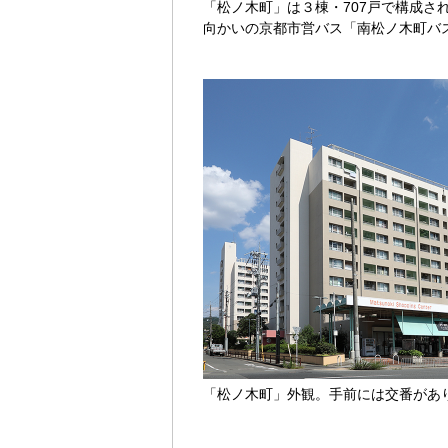
「松ノ木町」は３棟・707戸で構成さ
向かいの京都市営バス「南松ノ木町バ
「松ノ木町」外観。手前には交番があ