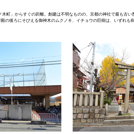
ノ木町」からすぐの距離。創建は不明なものの、京都の神社で最も古い
拝殿の後ろにそびえる御神木のムクノキ、イチョウの巨樹は、いずれも樹齢