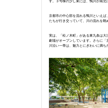
す。３号棟の少し東には、鴨川が南北
京都市の中心部を流れる鴨川といえば
たちが行き交っていて、川の流れを眺
実は、「松ノ木町」がある東九条は大
劇場がオープンしています。さらに「
川沿い一帯は、魅力とにぎわいに満ち