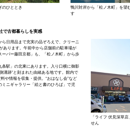
ぎのひととき
鴨川対岸から「松ノ木町」を望
す
社で古都暮らしを実感
から日用品まで充実の品ぞろえで、クリーニ
」があります。午前中から店舗前の駐車場が
スーパー藤田京都」も、「松ノ木町」から歩
九条駅」の北東にあります。入り口横に御影
側溝跡”と刻まれた由緒ある地です。館内で
資料や情報を収集・提供。“おはなし会”など
のミニギャラリー「絵と書のひろば」で児
。
「ライフ 伏見深草
せん