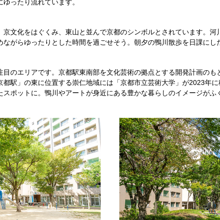
にゆったり流れています。
、京文化をはぐくみ、東山と並んで京都のシンボルとされています。河
めながらゆったりとした時間を過ごせそう。朝夕の鴨川散歩を日課にし
注目のエリアです。京都駅東南部を文化芸術の拠点とする開発計画のもと
京都駅」の東に位置する崇仁地域には「京都市立芸術大学」が2023年
たスポットに。鴨川やアートが身近にある豊かな暮らしのイメージがふ