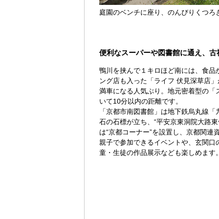
庭園のベンチに座り、のんびりくつろ
便利なスーパーや図書館に通え、古
鴨川を挟んで１キロほど南には、食品
ング店も入った「ライフ 伏見深草店
満車になる人気ぶり。地元密着型の「
いて10分以内の距離です。
「京都市南図書館」は地下鉄烏丸線「
石の石標が立ち、“平安京東洞院大路東
は“京都コーナー”を設置し、京都関連
親子で参加できるイベントや、玄関口
童・生徒の作品展示なども楽しめます