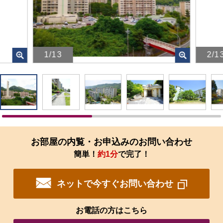
1/13
2/1
画
画
像
像
を
を
ク
ク
リ
リ
ッ
ッ
ク
ク
す
す
お部屋の内覧・お申込みのお問い合わせ
る
る
簡単！
約1分
で完了！
と、
と、
拡
拡
大
大
ネットで今すぐお問い合わせ
さ
さ
れ
れ
た
た
お電話の方はこちら
画
画