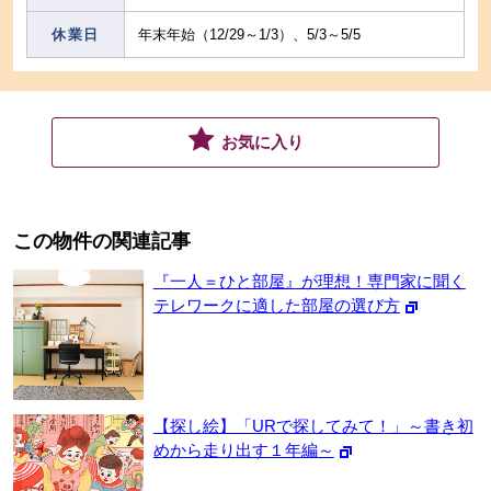
休業日
年末年始（12/29～1/3）、5/3～5/5
お気に入り
この物件の関連記事
『一人＝ひと部屋』が理想！専門家に聞く
テレワークに適した部屋の選び方
【探し絵】「URで探してみて！」～書き初
めから走り出す１年編～