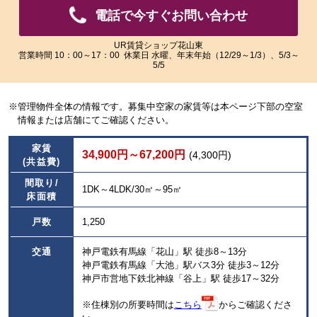
像
像
電話で今すぐお問い合わせ
を
を
ご
ご
覧
覧
UR賃貸ショップ花山東
営業時間 10：00～17：00 休業日 水曜、年末年始（12/29～1/3）、5/3～
い
い
5/5
た
た
だ
だ
け
け
※管理物件全体の情報です。募集中空家の家賃等は本ページ下部の空室
ま
ま
情報または店舗にてご確認ください。
す。
す。
家賃
34,900円～67,200円
(4,300円)
(共益費)
間取り/
1DK～4LDK/30㎡～95㎡
床面積
戸数
1,250
交通
神戸電鉄有馬線「花山」駅 徒歩8～13分
神戸電鉄有馬線「大池」駅バス3分 徒歩3～12分
神戸市営地下鉄北神線「谷上」駅 徒歩17～32分
※住棟別の所要時間は
こちら
からご確認くださ