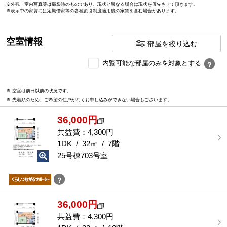
※外観・室内写真等は撮影時のものであり、現状と異なる場合は現状を優先させて頂きます。
※表示中の家賃には定期借家等の各種割引制度適用後の家賃を含む場合があります。
空室情報
部屋を絞り込む
内
内覧可能な部屋のみを対象とする
？
覧
可
※ 空室は前日以前の状況です。
能
※ 先着順のため、ご希望の住戸がなくお申し込みができない場合もございます。
な
部
36,000円
屋
を
共益費：4,300円
選
1DK / 32㎡ / 7階
択
25号棟703号室
す
る
？
36,000円
共益費：4,300円