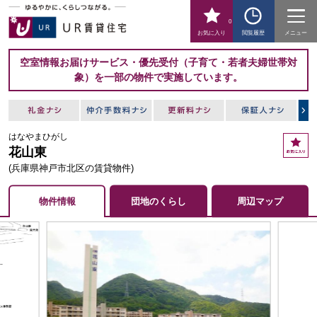
0
お気に入り
閲覧履歴
メニュー
空室情報お届けサービス・優先受付（子育て・若者夫婦世帯対
象）を一部の物件で実施しています。
はなやまひがし
お
花山東
気
に
(兵庫県神戸市北区の賃貸物件)
入
り
物件情報
団地のくらし
周辺マップ