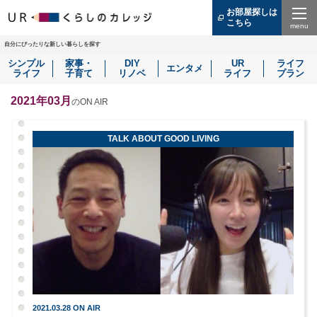
お部屋探しは
こちら
（別
ウ
Menu
ィ
自分にぴったりな新しい暮らしを探す
ン
シンプル
家事・
DIY
UR
ライフ
ド
エンタメ
ライフ
子育て
リノベ
ライフ
プラン
ウ
で
開
2021年03月
のON AIR
き
ま
す）
TALK ABOUT GOOD LIVING
2021.03.28 ON AIR