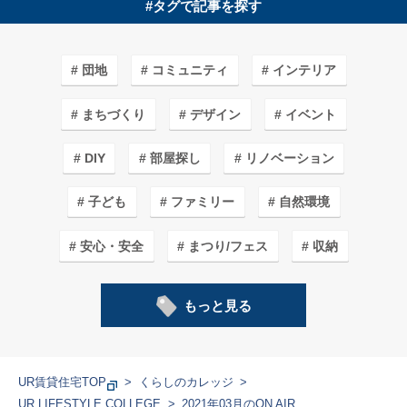
#タグで記事を探す
団地
コミュニティ
インテリア
まちづくり
デザイン
イベント
DIY
部屋探し
リノベーション
子ども
ファミリー
自然環境
安心・安全
まつり/フェス
収納
子育てしやすいワケ
カフェ＆ショップ
もっと見る
エコライフ
まち紹介/探訪
アート
ガーデニング
家事
料理
学生
UR賃貸住宅TOP
くらしのカレッジ
UR LIFESTYLE COLLEGE
2021年03月のON AIR