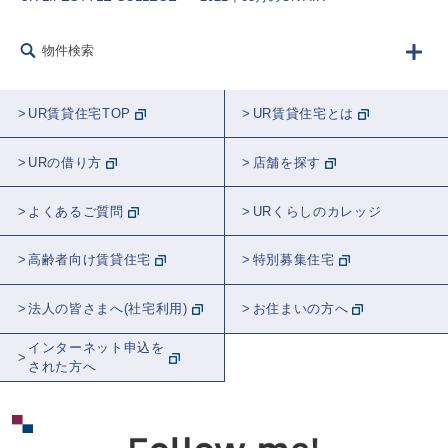
フード
生きもの
建築
リフォーム
物件検索
防災
講師紹介
ラジオ
農業
音楽
告知
学校
睡眠
UR賃貸住宅TOP
UR賃貸住宅とは
観葉植物
都市計画
近居
おトク
URの借り方
店舗を探す
スポット紹介
東京
全国
埼玉
よくあるご質問
URくらしのカレッジ
神奈川
千葉
関東
茨城
高齢者向け賃貸住宅
特別募集住宅
北海道
愛知
大阪
法人の皆さまへ(社宅利用)
お住まいの方へ
インターネット申込を
された方へ